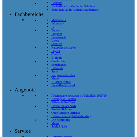
Lernbüro
Nachhilfe - Schüler helfen Schülern
Schulpraktika für Lehramtsstudierende
Fachbereiche
Mathematik
Informatik
IT
Deutsch
Englisch
Französisch
Latein
Spanisch
Naturwissenschaften
Physik
Chemie
Biologie
Geschichte
Sozialkunde
Erdkunde
Sport
Religion und Ethik
Musik
Bildende Kunst
Darstellendes Spiel
Angebote
Arbeitsgemeinschaften im Schuljahr 2025/26
Ausflüge & Fahrten
Siebenpfeiffer-Tage
Prävention am SGK
Streitschlichtung
Queer-Straight-Alliance
Unsere Schulbegleithündin Amy
Die Mediothek
Mensa
Schließfächer
Service
Unterrichtszeiten