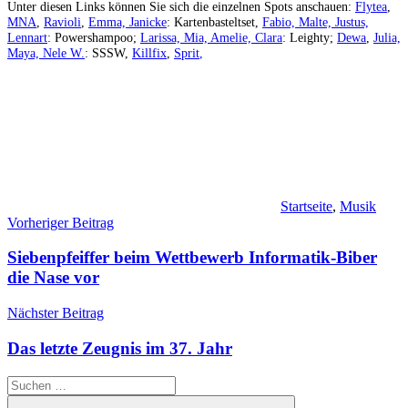
Unter diesen Links können Sie sich die einzelnen Spots anschauen:
Flytea
,
MNA
,
Ravioli
,
Emma, Janicke
: Kartenbasteltset,
Fabio, Malte, Justus,
Lennart
: Powershampoo;
Larissa, Mia, Amelie, Clara
: Leighty;
Dewa
,
Julia,
Maya, Nele W.
: SSSW,
Killfix
,
Sprit
,
Startseite
,
Musik
Beitragsnavigation
Vorheriger Beitrag
Siebenpfeiffer beim Wettbewerb Informatik-Biber
die Nase vor
Nächster Beitrag
Das letzte Zeugnis im 37. Jahr
Suchen
nach: