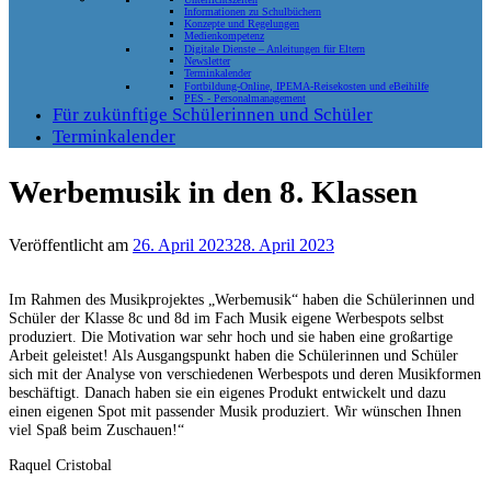
Informationen zu Schulbüchern
Konzepte und Regelungen
Medienkompetenz
Digitale Dienste – Anleitungen für Eltern
Newsletter
Terminkalender
Fortbildung-Online, IPEMA-Reisekosten und eBeihilfe
PES - Personalmanagement
Für zukünftige Schülerinnen und Schüler
Terminkalender
Werbemusik in den 8. Klassen
Veröffentlicht am
26. April 2023
28. April 2023
Im Rahmen des Musikprojektes „Werbemusik“ haben die Schülerinnen und
Schüler der Klasse 8c und 8d im Fach Musik eigene Werbespots selbst
produziert. Die Motivation war sehr hoch und sie haben eine großartige
Arbeit geleistet! Als Ausgangspunkt haben die Schülerinnen und Schüler
sich mit der Analyse von verschiedenen Werbespots und deren Musikformen
beschäftigt. Danach haben sie ein eigenes Produkt entwickelt und dazu
einen eigenen Spot mit passender Musik produziert. Wir wünschen Ihnen
viel Spaß beim Zuschauen!“
Raquel Cristobal