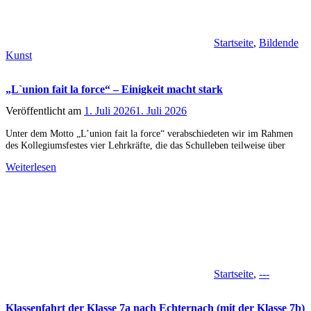
Startseite
,
Bildende
Kunst
„L`union fait la force“ – Einigkeit macht stark
Veröffentlicht am
1. Juli 2026
1. Juli 2026
Unter dem Motto „L’union fait la force“ verabschiedeten wir im Rahmen
des Kollegiumsfestes vier Lehrkräfte, die das Schulleben teilweise über
Weiterlesen
Startseite
,
---
Klassenfahrt der Klasse 7a nach Echternach (mit der Klasse 7b)