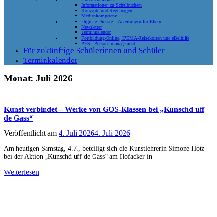
Informationen zu Schulbüchern
Konzepte und Regelungen
Medienkompetenz
Digitale Dienste – Anleitungen für Eltern
Newsletter
Terminkalender
Fortbildung-Online, IPEMA-Reisekosten und eBeihilfe
PES - Personalmanagement
Für zukünftige Schülerinnen und Schüler
Terminkalender
Monat:
Juli 2026
Kunst verbindet – Werke von GOS-Klassen bei „Kunschd uff
de Gass“
Veröffentlicht am
4. Juli 2026
4. Juli 2026
Am heutigen Samstag, 4.7., beteiligt sich die Kunstlehrerin Simone Hotz
bei der Aktion „Kunschd uff de Gass“ am Hofacker in
Weiterlesen