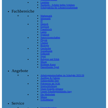
Lernbüro
Nachhilfe - Schüler helfen Schülern
Schulpraktika für Lehramtsstudierende
Fachbereiche
Mathematik
Informatik
IT
Deutsch
Englisch
Französisch
Latein
Spanisch
Naturwissenschaften
Physik
Chemie
Biologie
Geschichte
Sozialkunde
Erdkunde
Sport
Religion und Ethik
Musik
Bildende Kunst
Darstellendes Spiel
Angebote
Arbeitsgemeinschaften im Schuljahr 2025/26
Ausflüge & Fahrten
Siebenpfeiffer-Tage
Prävention am SGK
Streitschlichtung
Queer-Straight-Alliance
Unsere Schulbegleithündin Amy
Die Mediothek
Mensa
Schließfächer
Service
Unterrichtszeiten