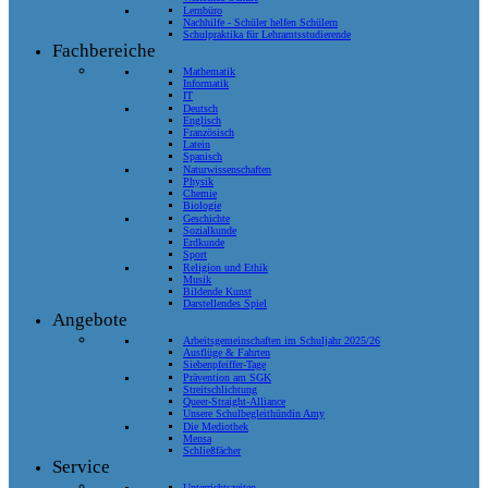
Lernbüro
Nachhilfe - Schüler helfen Schülern
Schulpraktika für Lehramtsstudierende
Fachbereiche
Mathematik
Informatik
IT
Deutsch
Englisch
Französisch
Latein
Spanisch
Naturwissenschaften
Physik
Chemie
Biologie
Geschichte
Sozialkunde
Erdkunde
Sport
Religion und Ethik
Musik
Bildende Kunst
Darstellendes Spiel
Angebote
Arbeitsgemeinschaften im Schuljahr 2025/26
Ausflüge & Fahrten
Siebenpfeiffer-Tage
Prävention am SGK
Streitschlichtung
Queer-Straight-Alliance
Unsere Schulbegleithündin Amy
Die Mediothek
Mensa
Schließfächer
Service
Unterrichtszeiten