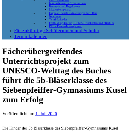
Informationen zu Schulbüchern
Konzepte und Regelungen
Medienkompetenz
Digitale Dienste – Anleitungen für Eltern
Newsletter
Terminkalender
Fortbildung-Online, IPEMA-Reisekosten und eBeihilfe
PES - Personalmanagement
Für zukünftige Schülerinnen und Schüler
Terminkalender
Fächerübergreifendes
Unterrichtsprojekt zum
UNESCO-Welttag des Buches
führt die 5b-Bläserklasse des
Siebenpfeiffer-Gymnasiums Kusel
zum Erfolg
Veröffentlicht am
1. Juli 2026
Die Kinder der 5b Bläserklasse des Siebenpfeiffer-Gymnasiums Kusel