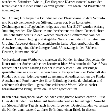
wurden zu Erfindern. Wie in „Der fliegende Klassenscooter“ waren der
Kreativität der Kinder keine Grenzen gesetzt. Ihre Ideen und Präsentation
überzeugten.
Seit Anfang Juni lagen die Erfindungen der Bläserklasse 5b dem Schreib-
und Kreativwettbewerb der Stiftung Lesen vor. Nun kolorierten
Zeichnungen und „Tagebucheinträge aus dem Jahr 2176“ wurden Anfang
Juni eingesendet. Die Klasse las und bearbeitete mit ihrem Deutschlehrer
Tim Schneider bereits in den Wochen zuvor den Comicroman von den
Autoren Andreas Hüging und Angelika Niestrath und dem Illustrator Tim
Grubing. Angeregt durch Klassenlehrerin Luisa Ultes ermöglichte die
Ausschreibung eine fächerübergreifende Umsetzung in den Fächern
Deutsch, Kunst und NaWi.
Vorbereitend zum Wettbewerb starteten die Kinder in einer Doppelstunde
Kunst mit der Suche nach einer kreativen Idee: Was braucht die Welt? Was
braucht ihr? Dieser Einstieg fiel der Klasse 5 leicht – die Vorschläge
sprudelten nur so aus den Kindern heraus. Entsprechend der Botschaft des
Kinderbuchs war jede Idee ernst zu nehmen. Allerdings sollten die Kinder
Aussehen und Funktionsweise ihrer Erfindung bereits durchdenken und
zeichnerisch darstellen – ganz ohne erklärende Worte! Was zunächst
herausfordernd klang, setzte die 5b sehr geschickt um.
In den darauffolgenden NaWi-Stunden ermöglichte Klassenlehrerin Luisa
Ultes den Kinder, ihre Ideen auf Realisierbarkeit zu hinterfragen. Sowohl
am Siebenpfeiffer-Tag als auch in den folgenden Deutschstunden verfassten
die Kinder dann passend zu ihrer Erfindung einen Brief. In diesem