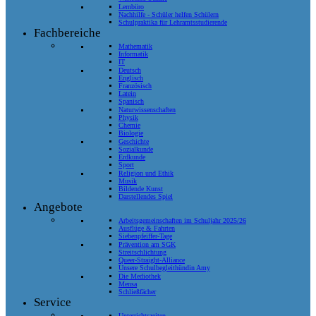
Lernbüro
Nachhilfe - Schüler helfen Schülern
Schulpraktika für Lehramtsstudierende
Fachbereiche
Mathematik
Informatik
IT
Deutsch
Englisch
Französisch
Latein
Spanisch
Naturwissenschaften
Physik
Chemie
Biologie
Geschichte
Sozialkunde
Erdkunde
Sport
Religion und Ethik
Musik
Bildende Kunst
Darstellendes Spiel
Angebote
Arbeitsgemeinschaften im Schuljahr 2025/26
Ausflüge & Fahrten
Siebenpfeiffer-Tage
Prävention am SGK
Streitschlichtung
Queer-Straight-Alliance
Unsere Schulbegleithündin Amy
Die Mediothek
Mensa
Schließfächer
Service
Unterrichtszeiten