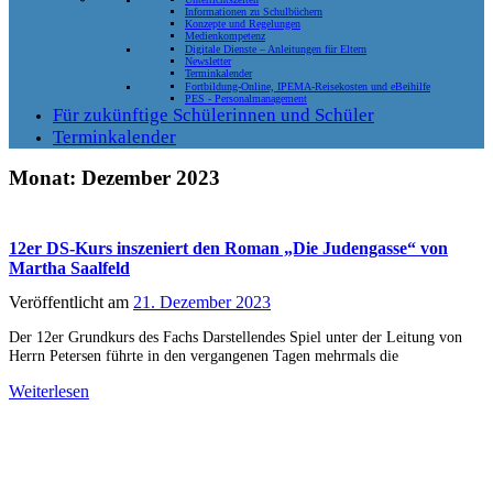
Informationen zu Schulbüchern
Konzepte und Regelungen
Medienkompetenz
Digitale Dienste – Anleitungen für Eltern
Newsletter
Terminkalender
Fortbildung-Online, IPEMA-Reisekosten und eBeihilfe
PES - Personalmanagement
Für zukünftige Schülerinnen und Schüler
Terminkalender
Monat:
Dezember 2023
12er DS-Kurs inszeniert den Roman „Die Judengasse“ von
Martha Saalfeld
Veröffentlicht am
21. Dezember 2023
Der 12er Grundkurs des Fachs Darstellendes Spiel unter der Leitung von
Herrn Petersen führte in den vergangenen Tagen mehrmals die
Weiterlesen