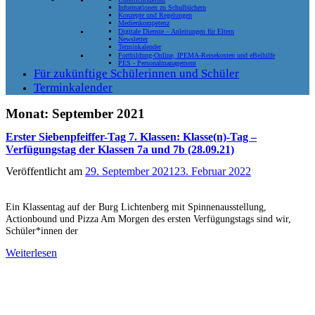
Informationen zu Schulbüchern
Konzepte und Regelungen
Medienkompetenz
Digitale Dienste – Anleitungen für Eltern
Newsletter
Terminkalender
Fortbildung-Online, IPEMA-Reisekosten und eBeihilfe
PES - Personalmanagement
Für zukünftige Schülerinnen und Schüler
Terminkalender
Monat:
September 2021
Erster Siebenpfeiffer-Tag 7. Klassen: Klasse(n)-Tag –
Verfügungstag der Klassen 7a und 7b (28.09.21)
Veröffentlicht am
29. September 2021
23. Februar 2022
Ein Klassentag auf der Burg Lichtenberg mit Spinnenausstellung,
Actionbound und Pizza Am Morgen des ersten Verfügungstags sind wir,
Schüler*innen der
Weiterlesen