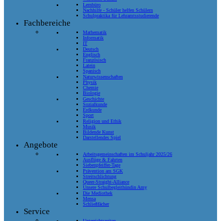
Lernbüro
Nachhilfe - Schüler helfen Schülern
Schulpraktika für Lehramtsstudierende
Fachbereiche
Mathematik
Informatik
IT
Deutsch
Englisch
Französisch
Latein
Spanisch
Naturwissenschaften
Physik
Chemie
Biologie
Geschichte
Sozialkunde
Erdkunde
Sport
Religion und Ethik
Musik
Bildende Kunst
Darstellendes Spiel
Angebote
Arbeitsgemeinschaften im Schuljahr 2025/26
Ausflüge & Fahrten
Siebenpfeiffer-Tage
Prävention am SGK
Streitschlichtung
Queer-Straight-Alliance
Unsere Schulbegleithündin Amy
Die Mediothek
Mensa
Schließfächer
Service
Unterrichtszeiten