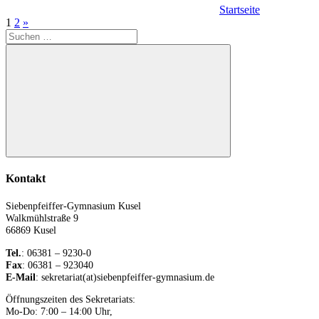
Startseite
Seitennummerierung
Nächste
1
2
»
der
Suchen
Beiträge
Beiträge
nach:
Suchen
Kontakt
Siebenpfeiffer-Gymnasium Kusel
Walkmühlstraße 9
66869 Kusel
Tel.
: 06381 – 9230-0
Fax
: 06381 – 923040
E-Mail
: sekretariat(at)siebenpfeiffer-gymnasium.de
Öffnungszeiten des Sekretariats:
Mo-Do: 7:00 – 14:00 Uhr,