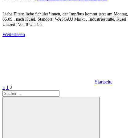
Liebe Eltern,liebe Schüler*innen, der Impfbus kommt jetzt am Montag,
06.09., nach Kusel. Standort: WASGAU Markt , Industriestraße, Kusel
Uhrzeit: Von 8 Uhr bis
Weiterlesen
Startseite
Seitennummerierung
Vorherige
«
1
2
der
Suchen
Beiträge
Beiträge
nach: