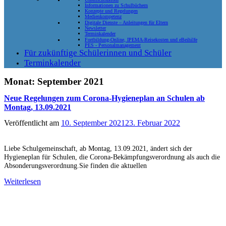
Informationen zu Schulbüchern
Konzepte und Regelungen
Medienkompetenz
Digitale Dienste – Anleitungen für Eltern
Newsletter
Terminkalender
Fortbildung-Online, IPEMA-Reisekosten und eBeihilfe
PES - Personalmanagement
Für zukünftige Schülerinnen und Schüler
Terminkalender
Monat:
September 2021
Neue Regelungen zum Corona-Hygieneplan an Schulen ab
Montag, 13.09.2021
Veröffentlicht am
10. September 2021
23. Februar 2022
Liebe Schulgemeinschaft, ab Montag, 13.09.2021, ändert sich der
Hygieneplan für Schulen, die Corona-Bekämpfungsverordnung als auch die
Absonderungsverordnung.Sie finden die aktuellen
Weiterlesen