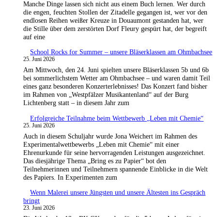
Manche Dinge lassen sich nicht aus einem Buch lernen. Wer durch
die engen, feuchten Stollen der Zitadelle gegangen ist, wer vor den
endlosen Reihen weißer Kreuze in Douaumont gestanden hat, wer
die Stille über dem zerstörten Dorf Fleury gespürt hat, der begreift
auf eine
School Rocks for Summer – unsere Bläserklassen am Ohmbachsee
25. Juni 2026
Am Mittwoch, den 24. Juni spielten unsere Bläserklassen 5b und 6b
bei sommerlichstem Wetter am Ohmbachsee – und waren damit Teil
eines ganz besonderen Konzerterlebnisses! Das Konzert fand bisher
im Rahmen von „Westpfälzer Musikantenland“ auf der Burg
Lichtenberg statt – in diesem Jahr zum
Erfolgreiche Teilnahme beim Wettbewerb „Leben mit Chemie“
25. Juni 2026
Auch in diesem Schuljahr wurde Jona Weichert im Rahmen des
Experimentalwettbewerbs „Leben mit Chemie“ mit einer
Ehrenurkunde für seine hervorragenden Leistungen ausgezeichnet.
Das diesjährige Thema „Bring es zu Papier“ bot den
Teilnehmerinnen und Teilnehmern spannende Einblicke in die Welt
des Papiers. In Experimenten zum
Wenn Malerei unsere Jüngsten und unsere Ältesten ins Gespräch
bringt
23. Juni 2026