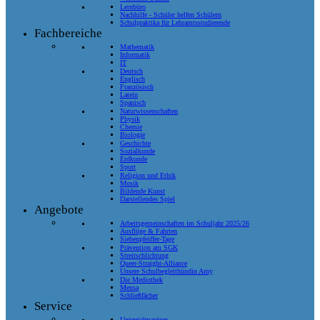
Lernbüro
Nachhilfe - Schüler helfen Schülern
Schulpraktika für Lehramtsstudierende
Fachbereiche
Mathematik
Informatik
IT
Deutsch
Englisch
Französisch
Latein
Spanisch
Naturwissenschaften
Physik
Chemie
Biologie
Geschichte
Sozialkunde
Erdkunde
Sport
Religion und Ethik
Musik
Bildende Kunst
Darstellendes Spiel
Angebote
Arbeitsgemeinschaften im Schuljahr 2025/26
Ausflüge & Fahrten
Siebenpfeiffer-Tage
Prävention am SGK
Streitschlichtung
Queer-Straight-Alliance
Unsere Schulbegleithündin Amy
Die Mediothek
Mensa
Schließfächer
Service
Unterrichtszeiten