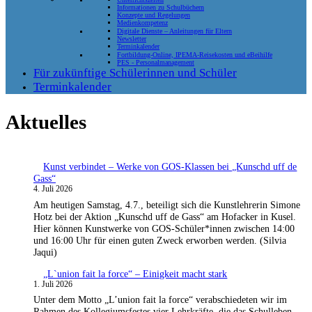
Informationen zu Schulbüchern
Konzepte und Regelungen
Medienkompetenz
Digitale Dienste – Anleitungen für Eltern
Newsletter
Terminkalender
Fortbildung-Online, IPEMA-Reisekosten und eBeihilfe
PES - Personalmanagement
Für zukünftige Schülerinnen und Schüler
Terminkalender
Aktuelles
Kunst verbindet – Werke von GOS-Klassen bei „Kunschd uff de
Gass“
4. Juli 2026
Am heutigen Samstag, 4.7., beteiligt sich die Kunstlehrerin Simone
Hotz bei der Aktion „Kunschd uff de Gass“ am Hofacker in Kusel.
Hier können Kunstwerke von GOS-Schüler*innen zwischen 14:00
und 16:00 Uhr für einen guten Zweck erworben werden. (Silvia
Jaqui)
„L`union fait la force“ – Einigkeit macht stark
1. Juli 2026
Unter dem Motto „L’union fait la force“ verabschiedeten wir im
Rahmen des Kollegiumsfestes vier Lehrkräfte, die das Schulleben