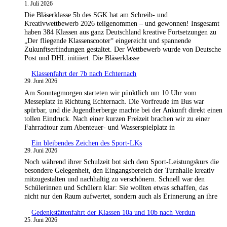
1. Juli 2026
Die Bläserklasse 5b des SGK hat am Schreib- und
Kreativwettbewerb 2026 teilgenommen – und gewonnen! Insgesamt
haben 384 Klassen aus ganz Deutschland kreative Fortsetzungen zu
„Der fliegende Klassenscooter“ eingereicht und spannende
Zukunftserfindungen gestaltet. Der Wettbewerb wurde von Deutsche
Post und DHL initiiert. Die Bläserklasse
Klassenfahrt der 7b nach Echternach
29. Juni 2026
Am Sonntagmorgen starteten wir pünktlich um 10 Uhr vom
Messeplatz in Richtung Echternach. Die Vorfreude im Bus war
spürbar, und die Jugendherberge machte bei der Ankunft direkt einen
tollen Eindruck. Nach einer kurzen Freizeit brachen wir zu einer
Fahrradtour zum Abenteuer- und Wasserspielplatz in
Ein bleibendes Zeichen des Sport-LKs
29. Juni 2026
Noch während ihrer Schulzeit bot sich dem Sport-Leistungskurs die
besondere Gelegenheit, den Eingangsbereich der Turnhalle kreativ
mitzugestalten und nachhaltig zu verschönern. Schnell war den
Schülerinnen und Schülern klar: Sie wollten etwas schaffen, das
nicht nur den Raum aufwertet, sondern auch als Erinnerung an ihre
Gedenkstättenfahrt der Klassen 10a und 10b nach Verdun
25. Juni 2026