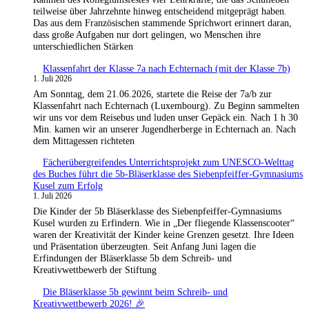
teilweise über Jahrzehnte hinweg entscheidend mitgeprägt haben.
Das aus dem Französischen stammende Sprichwort erinnert daran,
dass große Aufgaben nur dort gelingen, wo Menschen ihre
unterschiedlichen Stärken
Klassenfahrt der Klasse 7a nach Echternach (mit der Klasse 7b)
1. Juli 2026
Am Sonntag, dem 21.06.2026, startete die Reise der 7a/b zur
Klassenfahrt nach Echternach (Luxembourg). Zu Beginn sammelten
wir uns vor dem Reisebus und luden unser Gepäck ein. Nach 1 h 30
Min. kamen wir an unserer Jugendherberge in Echternach an. Nach
dem Mittagessen richteten
Fächerübergreifendes Unterrichtsprojekt zum UNESCO-Welttag
des Buches führt die 5b-Bläserklasse des Siebenpfeiffer-Gymnasiums
Kusel zum Erfolg
1. Juli 2026
Die Kinder der 5b Bläserklasse des Siebenpfeiffer-Gymnasiums
Kusel wurden zu Erfindern. Wie in „Der fliegende Klassenscooter“
waren der Kreativität der Kinder keine Grenzen gesetzt. Ihre Ideen
und Präsentation überzeugten. Seit Anfang Juni lagen die
Erfindungen der Bläserklasse 5b dem Schreib- und
Kreativwettbewerb der Stiftung
Die Bläserklasse 5b gewinnt beim Schreib- und
Kreativwettbewerb 2026! 🎉