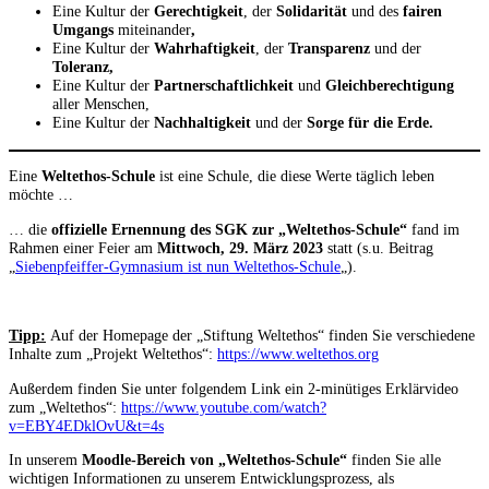
Eine Kultur der
Gerechtigkeit
, der
Solidarität
und des
fairen
Umgangs
miteinander
,
Eine Kultur der
Wahrhaftigkeit
, der
Transparenz
und der
Toleranz,
Eine Kultur der
Partnerschaftlichkeit
und
Gleichberechtigung
aller Menschen,
Eine Kultur der
Nachhaltigkeit
und der
Sorge für die Erde.
Eine
Weltethos-Schule
ist eine Schule, die diese Werte täglich leben
möchte …
… die
offizielle Ernennung des SGK zur „Weltethos-Schule“
fand im
Rahmen einer Feier am
Mittwoch,
29. März 2023
statt (s.u. Beitrag
„
Siebenpfeiffer-Gymnasium ist nun Weltethos-Schule
„).
Tipp:
Auf der Homepage der „Stiftung Weltethos“ finden Sie verschiedene
Inhalte zum „Projekt Weltethos“:
https://www.weltethos.org
Außerdem finden Sie unter folgendem Link ein 2-minütiges Erklärvideo
zum „Weltethos“:
https://www.youtube.com/watch?
v=EBY4EDklOvU&t=4s
In unserem
Moodle-Bereich von „Weltethos-Schule“
finden Sie alle
wichtigen Informationen zu unserem Entwicklungsprozess, als