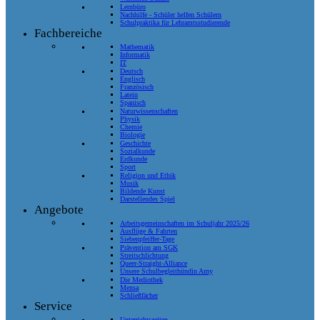
Lernbüro
Nachhilfe - Schüler helfen Schülern
Schulpraktika für Lehramtsstudierende
Fachbereiche
Mathematik
Informatik
IT
Deutsch
Englisch
Französisch
Latein
Spanisch
Naturwissenschaften
Physik
Chemie
Biologie
Geschichte
Sozialkunde
Erdkunde
Sport
Religion und Ethik
Musik
Bildende Kunst
Darstellendes Spiel
Angebote
Arbeitsgemeinschaften im Schuljahr 2025/26
Ausflüge & Fahrten
Siebenpfeiffer-Tage
Prävention am SGK
Streitschlichtung
Queer-Straight-Alliance
Unsere Schulbegleithündin Amy
Die Mediothek
Mensa
Schließfächer
Service
Unterrichtszeiten