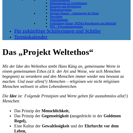
Informationen zu Schulbüchern
Konzepte und Regelungen
Medienkompetenz
Digitale Dienste – Anleitungen für Eltern
Newsletter
Terminkalender
Fortbildung-Online, IPEMA-Reisekosten und eBeihilfe
PES - Personalmanagement
Für zukünftige Schülerinnen und Schüler
Terminkalender
Das „Projekt Weltethos“
Mit der Idee des Weltethos strebt Hans Küng an, gemeinsame Werte in
einem gemeinsamen Ethos (d.h. der Art und Weise, wie sich Menschen
begegnen) zu verankern und den Menschen immer wieder neu bewusst zu
machen. Und zwar allen(!) Menschen – religiösen wie nicht religiösen
Menschen weltweit in allen Lebensbereichen.
Die
Idee
ist: Folgende Prinzipien und Werte gelten für ausnahmslos alle(!)
Menschen:
Das Prinzip der
Menschlichkeit,
Das Prinzip der
Gegenseitigkeit (
ausgedrückt in der
Goldenen
Regel),
Eine Kultur der
Gewaltlosigkeit
und der
Ehrfurcht vor dem
Leben,