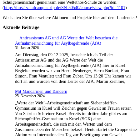
Schulgemeinschaft gemeinsam eine Weltethos-Schule zu werden.
(
https://lms2.schulcampus-rlp.de/SN-50540/course/view.php?id=1101
)
Wir halten Sie über weitere Aktionen und Projekte hier auf dem Laufenden!
Aktuelle Beiträge
Antirassismus AG und AG Werte der Welt besuchen die
Aufnahmeeinrichtung für Asylbegehrende (AfA)
31. Januar 2026
Am Dienstag, den 09.12.2025, besuchte ich als Teil der
Antirassismus AG und der AG Werte der Welt die
Aufnahmeeinrichtung für Asylbegehrende (AfA) hier in Kusel.
Begleitet wurden wir von Herrn Neuberger, Herrn Burkart, Frau
Simon, Frau Ventulett und Frau Zuber. Um 13:20 Uhr kamen wir
dort an und wurden von dem Leiter der AfA, Martin Ziehmer,
Mit Mandarinen und Bändern
25. November 2024
„Werte der Welt“-Arbeitsgemeinschaft am Siebenpfeiffer-
Gymnasium in Kusel will Zeichen gegen Gewalt an Frauen setzen
Von Sabrina Schreiner Kusel. Bereits im dritten Jahr gibt es am
Siebenpfeiffer-Gymnasium in Kusel (SGK) eine
Arbeitsgemeinschaft, die sich mit den Werten und dem
Zusammenleben der Menschen befasst. Heute startet die Gruppe eine
Aktion zum Internationalen Tag zur Beseitigung von Gewalt