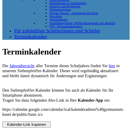
Informationen zu Schulbüchern
Konzepte und Regelungen
Medienkompetenz
Digitale Dienste – Anleitungen für Eltern
Newsletter
Terminkalender
Fortbildung-Online, IPEMA-Reisekosten und eBeihilfe
PES - Personalmanagement
Für zukünftige Schülerinnen und Schüler
Terminkalender
Terminkalender
Die
Jahresübersicht
aller Termine dieses Schuljahres finden Sie
hier
in
unserem Siebenpfeiffer-Kalender. Dieser wird regelmäßig aktualisiert
und bleibt damit dynamisch für Änderungen und Ergänzungen.
Den Siebenpfeiffer-Kalender können Sie auch als Kalender für Ihr
Smartphone abonnieren.
Tragen Sie dazu folgenden Abo-Link in Ihre
Kalender-App
ein:
https://calendar.google.com/calendar/ical/kalenderadmin%40gymnasium-
kusel.de/public/basic.ics
Kalender-Link kopieren