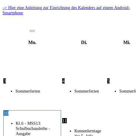
–> Hier eine Anleitung zur Einrichtung des Kalenders auf einem Android-
Smartphone
Mo.
Di.
Mi.
3
4
5
Sommerferien
Sommerferien
Sommerfe
10
11
Kl.6 - MSS13:
Schulbuchausleihe -
Kennenlerntage
Ausgabe