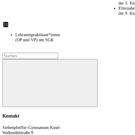
der 5. Kl
Elternab
der 9. Kl
31
Lehramtspraktikant*innen
(OP und VP) am SGK
Suchen
nach:
Suchen
Kontakt
Siebenpfeiffer-Gymnasium Kusel
Walkmühlstraße 9