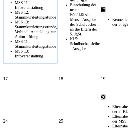
der 5. JgSt.
MSS 11:
Einschulung der
Infoveranstaltung
neuen
12
MSS 12:
Fünftklässler,
Stammkursleitungsstunde
Mensa, Ausgabe
Kennenle
MSS 13:
der Schulbücher
der 5. JgS
Stammkursleitungsstunde,
an die Eltern der
Verbindl. Anmeldung zur
5. JgSt.
Abiturprüfung
Kl.5:
MSS 11:
Schulbuchausleihe
Stammkursleitungsstunde
- Ausgabe
MSS 13:
Infoveranstaltung
17
18
19
26
Elternab
der 7. Kl
Elternab
24
25
der MSS 
Elternab