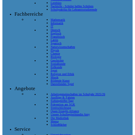
Lernbüro
Nachhilfe - Schüler helfen Schülern
Schulpraktika für Lehramtsstudierende
Fachbereiche
Mathematik
Informatik
IT
Deutsch
Englisch
Französisch
Latein
Spanisch
Naturwissenschaften
Physik
Chemie
Biologie
Geschichte
Sozialkunde
Erdkunde
Sport
Religion und Ethik
Musik
Bildende Kunst
Darstellendes Spiel
Angebote
Arbeitsgemeinschaften im Schuljahr 2025/26
Ausflüge & Fahrten
Siebenpfeiffer-Tage
Prävention am SGK
Streitschlichtung
Queer-Straight-Alliance
Unsere Schulbegleithündin Amy
Die Mediothek
Mensa
Schließfächer
Service
Unterrichtszeiten