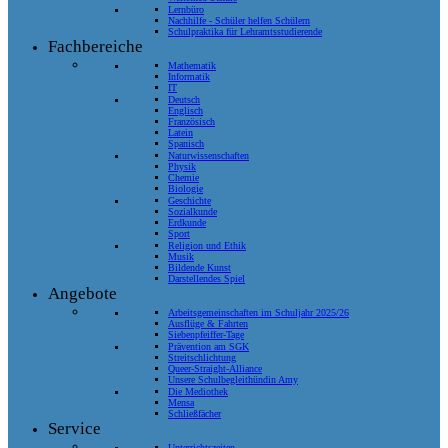
Lernbüro
Nachhilfe - Schüler helfen Schülern
Schulpraktika für Lehramtsstudierende
Fachbereiche
Mathematik
Informatik
IT
Deutsch
Englisch
Französisch
Latein
Spanisch
Naturwissenschaften
Physik
Chemie
Biologie
Geschichte
Sozialkunde
Erdkunde
Sport
Religion und Ethik
Musik
Bildende Kunst
Darstellendes Spiel
Angebote
Arbeitsgemeinschaften im Schuljahr 2025/26
Ausflüge & Fahrten
Siebenpfeiffer-Tage
Prävention am SGK
Streitschlichtung
Queer-Straight-Alliance
Unsere Schulbegleithündin Amy
Die Mediothek
Mensa
Schließfächer
Service
Unterrichtszeiten