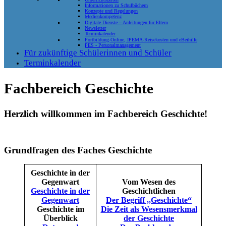
Informationen zu Schulbüchern
Konzepte und Regelungen
Medienkompetenz
Digitale Dienste – Anleitungen für Eltern
Newsletter
Terminkalender
Fortbildung-Online, IPEMA-Reisekosten und eBeihilfe
PES - Personalmanagement
Für zukünftige Schülerinnen und Schüler
Terminkalender
Fachbereich Geschichte
Herzlich willkommen im Fachbereich Geschichte!
Grundfragen des Faches Geschichte
Geschichte in der
Gegenwart
Vom Wesen des
Geschichte in der
Geschichtlichen
Gegenwart
Der Begriff ,,Geschichte“
Geschichte im
Die Zeit als Wesensmerkmal
Überblick
der Geschichte