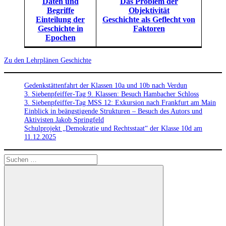
Daten und
Das Problem der
Begriffe
Objektivität
Einteilung der
Geschichte als Geflecht von
Geschichte in
Faktoren
Epochen
Zu den Lehrplänen Geschichte
Gedenkstättenfahrt der Klassen 10a und 10b nach Verdun
3. Siebenpfeiffer-Tag 9. Klassen: Besuch Hambacher Schloss
3. Siebenpfeiffer-Tag MSS 12: Exkursion nach Frankfurt am Main
Einblick in beängstigende Strukturen – Besuch des Autors und
Aktivisten Jakob Springfeld
Schulprojekt „Demokratie und Rechtsstaat“ der Klasse 10d am
11.12.2025
Suchen
nach: