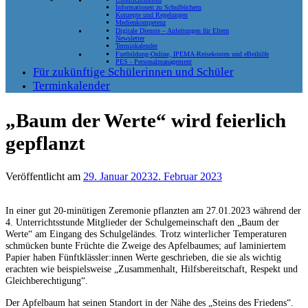
Informationen zu Schulbüchern
Konzepte und Regelungen
Medienkompetenz
Digitale Dienste – Anleitungen für Eltern
Newsletter
Terminkalender
Fortbildung-Online, IPEMA-Reisekosten und eBeihilfe
PES - Personalmanagement
Für zukünftige Schülerinnen und Schüler
Terminkalender
„Baum der Werte“ wird feierlich
gepflanzt
Veröffentlicht am
29. Januar 2023
2. Februar 2023
In einer gut 20-minütigen Zeremonie pflanzten am 27.01.2023 während der
4. Unterrichtsstunde Mitglieder der Schulgemeinschaft den „Baum der
Werte“ am Eingang des Schulgeländes. Trotz winterlicher Temperaturen
schmücken bunte Früchte die Zweige des Apfelbaumes; auf laminier­tem
Papier haben Fünftklässler:innen Werte geschrieben, die sie als wichtig
erachten wie beispiels­weise „Zusammenhalt, Hilfsbereitschaft, Respekt und
Gleichberechtigung“.
Der Apfelbaum hat seinen Standort in der Nähe des „Steins des Friedens“.