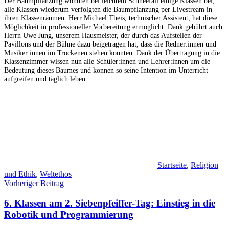
Der Baumpflanzung wohnten bei leichtem Schneefall einige Klassen bei,
alle Klassen wiederum verfolgten die Baumpflanzung per Livestream in
ihren Klassenräumen. Herr Mi­chael Theis, techni­scher Assistent, hat diese
Möglichkeit in professioneller Vorbereitung ermög­licht. Dank gebührt auch
Herrn Uwe Jung, unserem Hausmeister, der durch das Aufstellen der
Pavillons und der Bühne dazu beigetragen hat, dass die Redner:innen und
Musiker:innen im Trockenen stehen konnten. Dank der Übertragung in die
Klassenzimmer wissen nun alle Schüler:innen und Lehrer:innen um die
Bedeutung dieses Bau­mes und können so seine Intention im Unterricht
aufgreifen und täglich leben.
Startseite
,
Religion
und Ethik
,
Weltethos
Beitragsnavigation
Vorheriger Beitrag
6. Klassen am 2. Siebenpfeiffer-Tag: Einstieg in die
Robotik und Programmierung