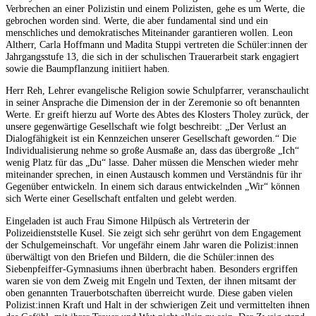
Verbrechen an einer Polizistin und einem Poli­zisten, gehe es um Werte, die
gebrochen worden sind. Werte, die aber fundamental sind und ein
menschliches und demokratisches Miteinander garantieren wollen. Leon
Altherr, Carla Hoffmann und Madita Stuppi vertreten die Schüler:innen der
Jahrgangsstufe 13, die sich in der schulischen Trauerarbeit stark engagiert
sowie die Baumpflanzung initiiert haben.
Herr Reh, Lehrer evangelische Religion sowie Schulpfarrer, veranschaulicht
in seiner Ansprache die Dimension der in der Zeremonie so oft benannten
Werte. Er greift hierzu auf Worte des Abtes des Klosters Tholey zurück, der
unsere gegenwärtige Gesellschaft wie folgt beschreibt: „Der Verlust an
Dialogfähigkeit ist ein Kennzeichen unserer Gesellschaft geworden.“ Die
Individualisierung nehme so große Ausmaße an, dass das übergroße „Ich“
wenig Platz für das „Du“ lasse. Daher müssen die Menschen wieder mehr
miteinander sprechen, in einen Austausch kommen und Verständnis für ihr
Gegenüber entwickeln. In einem sich daraus entwickelnden „Wir“ können
sich Werte einer Ge­sellschaft entfalten und gelebt werden.
Eingeladen ist auch Frau Simone Hilpüsch als Vertreterin der
Polizeidienststelle Kusel. Sie zeigt sich sehr gerührt von dem Engagement
der Schulgemeinschaft. Vor ungefähr einem Jahr waren die Po­lizist:innen
überwältigt von den Briefen und Bildern, die die Schüler:innen des
Siebenpfeiffer-Gym­nasiums ihnen überbracht haben. Besonders ergriffen
waren sie von dem Zweig mit Engeln und Texten, der ihnen mitsamt der
oben genannten Trauerbotschaften überreicht wurde. Diese gaben vielen
Polizist:innen Kraft und Halt in der schwierigen Zeit und vermittelten ihnen