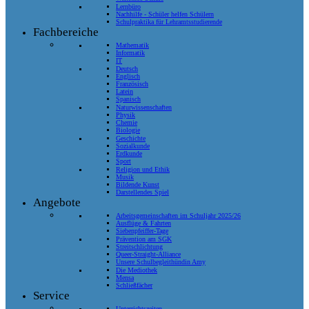
Lernbüro
Nachhilfe - Schüler helfen Schülern
Schulpraktika für Lehramtsstudierende
Fachbereiche
Mathematik
Informatik
IT
Deutsch
Englisch
Französisch
Latein
Spanisch
Naturwissenschaften
Physik
Chemie
Biologie
Geschichte
Sozialkunde
Erdkunde
Sport
Religion und Ethik
Musik
Bildende Kunst
Darstellendes Spiel
Angebote
Arbeitsgemeinschaften im Schuljahr 2025/26
Ausflüge & Fahrten
Siebenpfeiffer-Tage
Prävention am SGK
Streitschlichtung
Queer-Straight-Alliance
Unsere Schulbegleithündin Amy
Die Mediothek
Mensa
Schließfächer
Service
Unterrichtszeiten