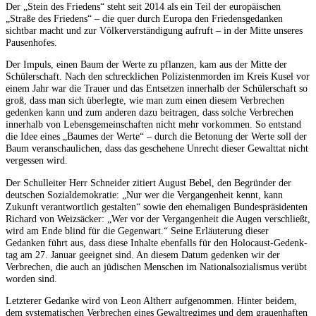
Der „Stein des Frie­dens“ steht seit 2014 als ein Teil der europäischen
„Straße des Friedens“ – die quer durch Europa den Friedensgedanken
sichtbar macht und zur Völkerverständigung aufruft – in der Mitte unseres
Pau­senhofes.
Der Impuls, einen Baum der Werte zu pflanzen, kam aus der Mitte der
Schülerschaft. Nach den schrecklichen Polizistenmorden im Kreis Kusel vor
einem Jahr war die Trauer und das Entsetzen innerhalb der Schülerschaft so
groß, dass man sich überlegte, wie man zum einen diesem Verbrechen
geden­ken kann und zum anderen dazu beitragen, dass solche Verbrechen
innerhalb von Lebensgemein­schaften nicht mehr vorkommen. So entstand
die Idee eines „Baumes der Werte“ – durch die Beto­nung der Werte soll der
Baum ver­anschaulichen, dass das geschehene Unrecht dieser Gewalttat nicht
vergessen wird.
Der Schulleiter Herr Schneider zitiert August Bebel, den Begründer der
deutschen Sozialdemokra­tie: „Nur wer die Vergangenheit kennt, kann
Zukunft verantwortlich gestalten“ sowie den ehemali­gen Bundespräsidenten
Richard von Weizsäcker: „Wer vor der Vergangenheit die Augen ver­schließt,
wird am Ende blind für die Gegenwart.“ Seine Erläuterung dieser
Gedanken führt aus, dass diese Inhalte ebenfalls für den Holocaust-Gedenk­
tag am 27. Januar geeignet sind. An diesem Datum gedenken wir der
Verbrechen, die auch an jüdischen Menschen im Nationalsozialismus verübt
wor­den sind.
Letzterer Gedanke wird von Leon Altherr aufgenommen. Hinter beidem,
dem systematischen Ver­brechen eines Gewaltregimes und dem grauenhaften