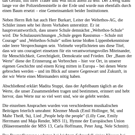
das Gefühl, mit ihrer Trauer und Wut nicht allein zu sein. Der Zweig stand
lange vor der Polizei­dienststelle in der Erde und wurde nun ebenfalls durch
einen Baum ersetzt – eine Gemeinsamkeit bei­der Institutio­nen.
Neben Herrn Reh hat auch Herr Burkart, Leiter der Weltethos-AG, die
Schüler:innen sehr bei ihrem Vorhaben unterstützt. Er ist
hauptverantwortlich, dass unsere Schule demnächst „Weltethos-Schu­le“
wird. Die Schulauszeichnungen „Schule gegen Rassismus – Schule mit
Coura­ge“ und „Weltethos-Schule“ sollen keine bloßen Lippenbekenntnisse
oder leere Versprechungen sein. Viel­mehr verpflichteten uns diese Titel,
dass wir uns couragiert einsetzen für ein verantwor­tungsvolles Miteinander,
für Menschlichkeit, Gerechtigkeit, Demokratie und Frieden. Der „Baum der
Werte“ diene der Erinnerung an Verbrechen – hier vor Ort, in unserer
eigenen Geschichte und einem Krieg mitten in Europa – bei denen Werte
gebrochen werden – und im Blick auf unsere Ge­genwart und Zukunft, in
der wir Werte eines Miteinanders nötig haben.
Abschließend erklärt Madita Stuppi, dass der Apfelbaum täglich an die
Werte, die unser Zusam­menleben tragen und bestimmen, erinnert und hebt
hervor, dass Werte nur so viel wert sind, wie sie gelebt werden.
Die einzelnen Ansprachen wurden von verschiedenen musikalischen
Beiträgen feierlich umrahmt: Klezmer Musik (Emil Hollinger, 9d, und
Malte Theiß, 9a), Lied „People help the people“ (Lilly Case, Emily
Herrmann und Maja Render, MSS 11), Hymne der Europäischen Union
(Bläserensemble der MSS 13, Carla Hoffmann, Peter Jung, Nele Schmitt).