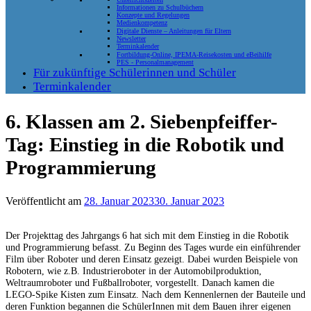
Informationen zu Schulbüchern
Konzepte und Regelungen
Medienkompetenz
Digitale Dienste – Anleitungen für Eltern
Newsletter
Terminkalender
Fortbildung-Online, IPEMA-Reisekosten und eBeihilfe
PES - Personalmanagement
Für zukünftige Schülerinnen und Schüler
Terminkalender
6. Klassen am 2. Siebenpfeiffer-
Tag: Einstieg in die Robotik und
Programmierung
Veröffentlicht am
28. Januar 2023
30. Januar 2023
Der Projekttag des Jahrgangs 6 hat sich mit dem Einstieg in die Robotik
und Programmierung befasst. Zu Beginn des Tages wurde ein einführender
Film über Roboter und deren Einsatz gezeigt. Dabei wurden Beispiele von
Robotern, wie z.B. Industrieroboter in der Automobilproduktion,
Weltraumroboter und Fußballroboter, vorgestellt. Danach kamen die
LEGO-Spike Kisten zum Einsatz. Nach dem Kennenlernen der Bauteile und
deren Funktion begannen die SchülerInnen mit dem Bauen ihrer eigenen