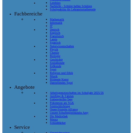
Lernbüro
Nachhilfe - Schüler helfen Schülern
Schulpraktika für Lehramtsstudierende
Fachbereiche
Mathematik
Informatik
IT
Deutsch
Englisch
Französisch
Latein
Spanisch
Naturwissenschaften
Physik
Chemie
Biologie
Geschichte
Sozialkunde
Erdkunde
Sport
Religion und Ethik
Musik
Bildende Kunst
Darstellendes Spiel
Angebote
Arbeitsgemeinschaften im Schuljahr 2025/26
Ausflüge & Fahrten
Siebenpfeiffer-Tage
Prävention am SGK
Streitschlichtung
Queer-Straight-Alliance
Unsere Schulbegleithündin Amy
Die Mediothek
Mensa
Schließfächer
Service
Unterrichtszeiten