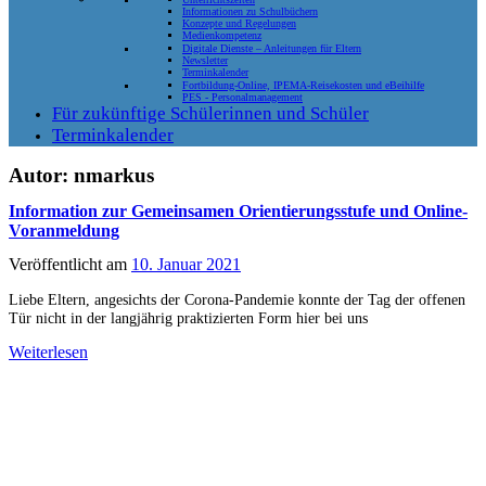
Informationen zu Schulbüchern
Konzepte und Regelungen
Medienkompetenz
Digitale Dienste – Anleitungen für Eltern
Newsletter
Terminkalender
Fortbildung-Online, IPEMA-Reisekosten und eBeihilfe
PES - Personalmanagement
Für zukünftige Schülerinnen und Schüler
Terminkalender
Autor:
nmarkus
Information zur Gemeinsamen Orientierungsstufe und Online-
Voranmeldung
Veröffentlicht am
10. Januar 2021
Liebe Eltern, angesichts der Corona-Pandemie konnte der Tag der offenen
Tür nicht in der langjährig praktizierten Form hier bei uns
Weiterlesen