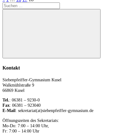
der
Suchen
Beiträge
Beiträge
nach:
Suchen
Kontakt
Siebenpfeiffer-Gymnasium Kusel
Walkmühlstraße 9
66869 Kusel
Tel.
: 06381 – 9230-0
Fax
: 06381 – 923040
E-Mail
: sekretariat(at)siebenpfeiffer-gymnasium.de
Öffnungszeiten des Sekretariats:
Mo-Do: 7:00 – 14:00 Uhr,
Fr: 7:00 – 14:00 Uhr