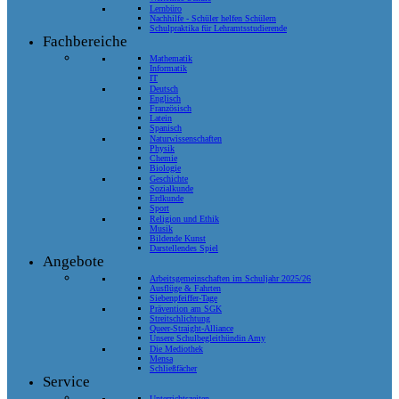
Lernbüro
Nachhilfe - Schüler helfen Schülern
Schulpraktika für Lehramtsstudierende
Fachbereiche
Mathematik
Informatik
IT
Deutsch
Englisch
Französisch
Latein
Spanisch
Naturwissenschaften
Physik
Chemie
Biologie
Geschichte
Sozialkunde
Erdkunde
Sport
Religion und Ethik
Musik
Bildende Kunst
Darstellendes Spiel
Angebote
Arbeitsgemeinschaften im Schuljahr 2025/26
Ausflüge & Fahrten
Siebenpfeiffer-Tage
Prävention am SGK
Streitschlichtung
Queer-Straight-Alliance
Unsere Schulbegleithündin Amy
Die Mediothek
Mensa
Schließfächer
Service
Unterrichtszeiten