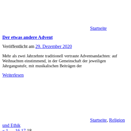
Startseite
Der etwas andere Advent
Veröffentlicht am
29. Dezember 2020
Mehr als zwei Jahrzehnte traditionell vertraute Adventsandachten: auf
Weihnachten einstimmend, in der Gemeinschaft der jeweiligen
Jahrgangsstufe, mit musikalischen Beiträgen der
Weiterlesen
Startseite
,
Religion
und Ethik
Seitennummerierung
Vorherige
«
1
…
16
17
18