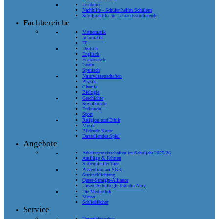
Lernbüro
Nachhilfe - Schüler helfen Schülern
Schulpraktika für Lehramtsstudierende
Fachbereiche
Mathematik
Informatik
IT
Deutsch
Englisch
Französisch
Latein
Spanisch
Naturwissenschaften
Physik
Chemie
Biologie
Geschichte
Sozialkunde
Erdkunde
Sport
Religion und Ethik
Musik
Bildende Kunst
Darstellendes Spiel
Angebote
Arbeitsgemeinschaften im Schuljahr 2025/26
Ausflüge & Fahrten
Siebenpfeiffer-Tage
Prävention am SGK
Streitschlichtung
Queer-Straight-Alliance
Unsere Schulbegleithündin Amy
Die Mediothek
Mensa
Schließfächer
Service
Unterrichtszeiten