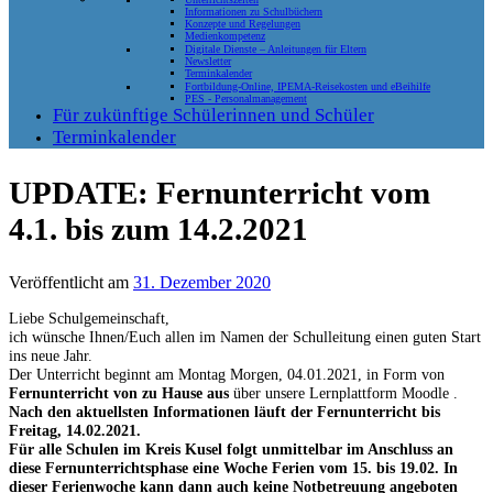
Informationen zu Schulbüchern
Konzepte und Regelungen
Medienkompetenz
Digitale Dienste – Anleitungen für Eltern
Newsletter
Terminkalender
Fortbildung-Online, IPEMA-Reisekosten und eBeihilfe
PES - Personalmanagement
Für zukünftige Schülerinnen und Schüler
Terminkalender
UPDATE: Fernunterricht vom
4.1. bis zum 14.2.2021
Veröffentlicht am
31. Dezember 2020
Liebe Schulgemeinschaft,
ich wünsche Ihnen/Euch allen im Namen der Schulleitung einen guten Start
ins neue Jahr.
Der Unterricht beginnt am Montag Morgen, 04.01.2021, in Form von
Fernunterricht von zu Hause aus
über
unsere Lernplattform Moodle .
Nach den aktuellsten Informationen läuft der Fernunterricht bis
Freitag, 14.02.2021.
Für alle Schulen im Kreis Kusel folgt unmittelbar im Anschluss an
diese Fernunterrichtsphase eine Woche Ferien
vom 15. bis 19.02.
In
dieser Ferienwoche kann dann auch keine Notbetreuung angeboten