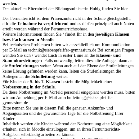
werden.
Den aktuellen Elternbrief der Bildungsministerin Hubig finden Sie
hier.
Der Fernunterricht ist dem Präsenzunterricht in der Schule gleichgestellt,
d.h. die
Teilnahme ist verpflichtend
und es dürfen prinzipiell auch Noten
erteilt werden während der Fernunterrichtsphase.
Weitere Informationen finden Sie / findet Ihr in den
jeweiligen Klassen
bzw. Fachkursen in Moodle
.
Bei technischen Problemen bitten wir ausschließlich um Kommunikation
per E-Mail an
technik@siebenpfeiffer-gymnasium.de Bei sonstigen Fragen
wenden Sie sich / wendet Euch in erster Linie an die
Klassen- und
Stammkursleitungen
. Falls notwendig, leiten diese die Anliegen dann an
die
Stufenleitungen
weiter. Wenn auch auf der Ebene der Stufenleitungen
keine Lösung gefunden werden kann, leiten die Stufenleitungen die
Anliegen an die
Schulleitung
weiter.
Für Kinder der
5. bis 7. Klassen
besteht die Möglichkeit einer
Notbetreuung in der Schule.
Da diese Notbetreuung im Vorfeld personell eingeplant werden muss, bitten
wir um Anmeldung per E-Mail an
schulleitung@siebenpfeiffer-
gymnasium.de .
Bitte nennen Sie uns in diesem Fall die genauen Ankunfts- und
Abgangszeiten und die gewünschten Tage für die Notbetreuung Ihrer
Kinder.
Inhaltlich werden die Kinder während der Notbetreuung eine Möglichkeit
erhalten, sich in Moodle einzuloggen, um an ihren Fernunterrichts-
Aufgaben selbständig arbeiten zu können.