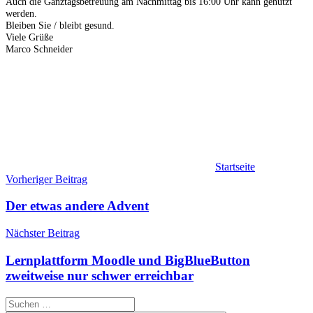
Auch die Ganztagsbetreuung am Nachmittag bis 16:00 Uhr kann genutzt
werden.
Bleiben Sie / bleibt gesund.
Viele Grüße
Marco Schneider
Startseite
Beitragsnavigation
Vorheriger Beitrag
Der etwas andere Advent
Nächster Beitrag
Lernplattform Moodle und BigBlueButton
zweitweise nur schwer erreichbar
Suchen