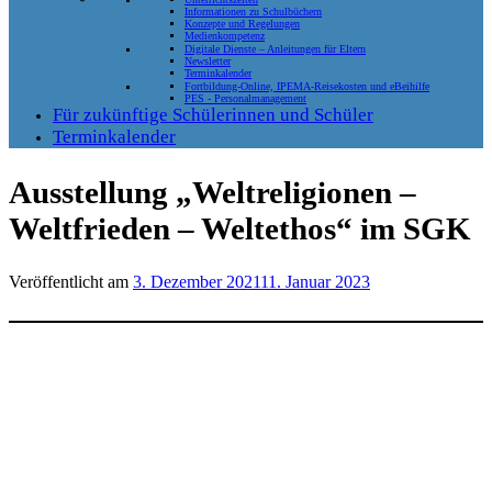
Informationen zu Schulbüchern
Konzepte und Regelungen
Medienkompetenz
Digitale Dienste – Anleitungen für Eltern
Newsletter
Terminkalender
Fortbildung-Online, IPEMA-Reisekosten und eBeihilfe
PES - Personalmanagement
Für zukünftige Schülerinnen und Schüler
Terminkalender
Ausstellung „Weltreligionen –
Weltfrieden – Weltethos“ im SGK
Veröffentlicht am
3. Dezember 2021
11. Januar 2023