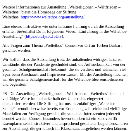
Weitere Informationen zur Ausstellung „Weltreligionen – Weltfrieden –
Weltethos“ bietet die Homepage der Stiftung
Weltethos:
https://www.weltethos.org/ausstellung/
Eine ebenso instruktive wie unterhaltsame Führung durch die Ausstellung
erhalten Sie/erhältst Du in folgendem Video: „Einführung in die Weltethos-
Ausstellung“ (
https://bit.ly/3CIbDlv
).
Alle Fragen zum Thema „Weltethos“ können vor Ort an Torben Burkart
gerichtet werden.
Wir hoffen, dass die Ausstellung trotz der anhaltenden widrigen äußeren
Umstände, die der Pandemie geschuldet sind, die Aufmerksamkeit von der
gesamten Schulgemeinschaft bekommt, die sie verdient und wünschen viel
Spaß beim Anschauen und Inspirieren-Lassen. Mit der Ausstellung möchten
wir die gesamte Schulgemeinschaft für die Weltethos-Idee sensibilisieren
und begeistern.
PS: Die Ausstellung „Weltreligionen – Weltfrieden – Weltethos“ kann auf
vielfältige Weise im und außerhalb des Unterrichts eingesetzt und
thematisiert werden. Die Stiftung hat uns als zukünftiger „Weltethos-
Schule“ freundlicherweise bereits vor Ernennung zahlreiche und vielfältige
Materialien zur Verfügung gestellt, die von allen Interessenten jederzeit
benutzt werden können. Besonders hervorzuheben ist ein Satz von 35
Exemplaren sehr instruktiver und ansprechend gestalteter Begleitbroschüren
zur Ausstellung, die gerne auch im Klassensatz ausgeliehen werden können.