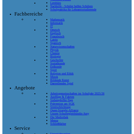
Lernbüro
Nachhilfe - Schüler helfen Schülern
Schulpraktika für Lehramtsstudierende
Fachbereiche
Mathematik
Informatik
IT
Deutsch
Englisch
Französisch
Latein
Spanisch
Naturwissenschaften
Physik
Chemie
Biologie
Geschichte
Sozialkunde
Erdkunde
Sport
Religion und Ethik
Musik
Bildende Kunst
Darstellendes Spiel
Angebote
Arbeitsgemeinschaften im Schuljahr 2025/26
Ausflüge & Fahrten
Siebenpfeiffer-Tage
Prävention am SGK
Streitschlichtung
Queer-Straight-Alliance
Unsere Schulbegleithündin Amy
Die Mediothek
Mensa
Schließfächer
Service
Unterrichtszeiten