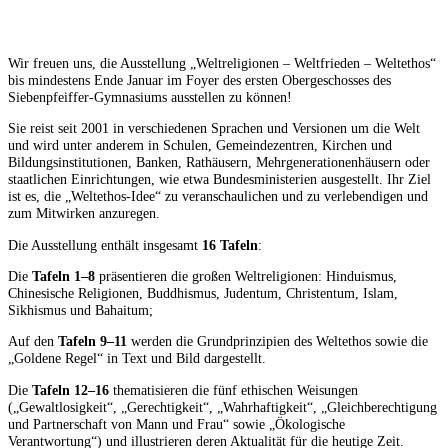
Wir freuen uns, die Ausstellung „Weltreligionen – Weltfrieden – Weltethos“
bis mindestens Ende Januar im Foyer des ersten Obergeschosses des
Siebenpfeiffer-Gymnasiums ausstellen zu können!
Sie reist seit 2001 in verschiedenen Sprachen und Versionen um die Welt
und wird unter anderem in Schulen, Gemeindezentren, Kirchen und
Bildungsinstitutionen, Banken, Rathäusern, Mehrgenerationenhäusern oder
staatlichen Einrichtungen, wie etwa Bundesministerien ausgestellt. Ihr Ziel
ist es, die „Weltethos-Idee“ zu veranschaulichen und zu verlebendigen und
zum Mitwirken anzuregen.
Die Ausstellung enthält insgesamt
16 Tafeln
:
Die
Tafeln 1–8
präsentieren die großen Weltreligionen: Hinduismus,
Chinesische Religionen, Buddhismus, Judentum, Christentum, Islam,
Sikhismus und Bahaitum;
Auf den
Tafeln 9–11
werden die Grundprinzipien des Weltethos sowie die
„Goldene Regel“ in Text und Bild dargestellt.
Die
Tafeln 12–16
thematisieren die fünf ethischen Weisungen
(„Gewaltlosigkeit“, „Gerechtigkeit“, „Wahrhaftigkeit“, „Gleichberechtigung
und Partnerschaft von Mann und Frau“ sowie „Ökologische
Verantwortung“) und illustrieren deren Aktualität für die heutige Zeit.