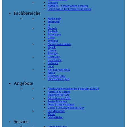
Lernbüro
Nachhilfe - Schüler helfen Schülern
Schulpraktika für Lehramtsstudierende
Fachbereiche
Mathematik
Informatik
IT
Deutsch
Englisch
Französisch
Latein
Spanisch
Naturwissenschaften
Physik
Chemie
Biologie
Geschichte
Sozialkunde
Erdkunde
Sport
Religion und Ethik
Musik
Bildende Kunst
Darstellendes Spiel
Angebote
Arbeitsgemeinschaften im Schuljahr 2025/26
Ausflüge & Fahrten
Siebenpfeiffer-Tage
Prävention am SGK
Streitschlichtung
Queer-Straight-Alliance
Unsere Schulbegleithündin Amy
Die Mediothek
Mensa
Schließfächer
Service
Unterrichtszeiten