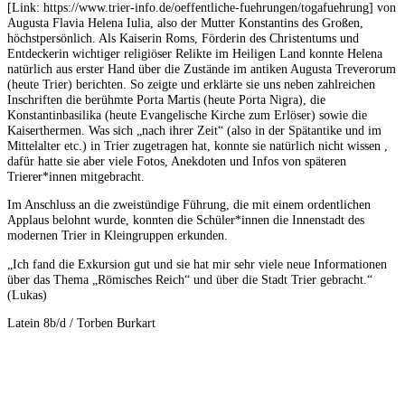
[Link: https://www.trier-info.de/oeffentliche-fuehrungen/togafuehrung] von
Augusta Flavia Helena Iulia, also der Mutter Konstantins des Großen,
höchstpersönlich. Als Kaiserin Roms, Förderin des Christentums und
Entdeckerin wichtiger religiöser Relikte im Heiligen Land konnte Helena
natürlich aus erster Hand über die Zustände im antiken Augusta Treverorum
(heute Trier) berichten. So zeigte und erklärte sie uns neben zahlreichen
Inschriften die berühmte Porta Martis (heute Porta Nigra), die
Konstantinbasilika (heute Evangelische Kirche zum Erlöser) sowie die
Kaiserthermen. Was sich „nach ihrer Zeit“ (also in der Spätantike und im
Mittelalter etc.) in Trier zugetragen hat, konnte sie natürlich nicht wissen ,
dafür hatte sie aber viele Fotos, Anekdoten und Infos von späteren
Trierer*innen mitgebracht.
Im Anschluss an die zweistündige Führung, die mit einem ordentlichen
Applaus belohnt wurde, konnten die Schüler*innen die Innenstadt des
modernen Trier in Kleingruppen erkunden.
„Ich fand die Exkursion gut und sie hat mir sehr viele neue Informationen
über das Thema „Römisches Reich“ und über die Stadt Trier gebracht.“
(Lukas)
Latein 8b/d / Torben Burkart