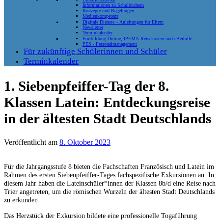
Informationen zu Schulbüchern
Konzepte und Regelungen
Medienkompetenz
Digitale Dienste – Anleitungen für Eltern
Newsletter
Terminkalender
Fortbildung-Online, IPEMA-Reisekosten und eBeihilfe
PES - Personalmanagement
Für zukünftige Schülerinnen und Schüler
Terminkalender
1. Siebenpfeiffer-Tag der 8.
Klassen Latein: Entdeckungsreise
in der ältesten Stadt Deutschlands
Veröffentlicht am
8. Oktober 2023
Für die Jahrgangsstufe 8 bieten die Fachschaften Französisch und Latein im
Rahmen des ersten Siebenpfeiffer-Tages fachspezifische Exkursionen an. In
diesem Jahr haben die Lateinschüler*innen der Klassen 8b/d eine Reise nach
Trier angetreten, um die römischen Wurzeln der ältesten Stadt Deutschlands
zu erkunden.
Das Herzstück der Exkursion bildete eine professionelle Togaführung