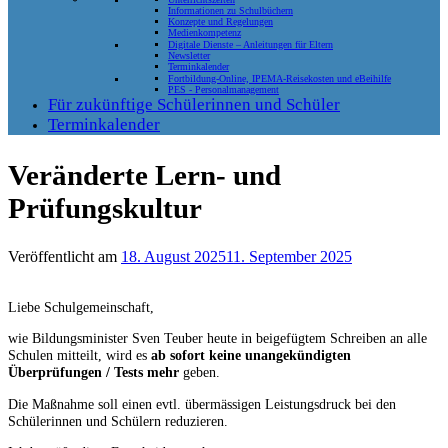
Informationen zu Schulbüchern
Konzepte und Regelungen
Medienkompetenz
Digitale Dienste – Anleitungen für Eltern
Newsletter
Terminkalender
Fortbildung-Online, IPEMA-Reisekosten und eBeihilfe
PES - Personalmanagement
Für zukünftige Schülerinnen und Schüler
Terminkalender
Veränderte Lern- und
Prüfungskultur
Veröffentlicht am
18. August 2025
11. September 2025
Liebe Schulgemeinschaft,
wie Bildungsminister Sven Teuber heute in beigefügtem Schreiben an alle
Schulen mitteilt, wird es
ab sofort keine unangekündigten
Überprüfungen / Tests mehr
geben.
Die Maßnahme soll einen evtl. übermässigen Leistungsdruck bei den
Schülerinnen und Schülern reduzieren.