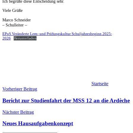
Ich begrüße diese Entscheidung sehr.
Viele Grüße
Marco Schneider
– Schulleiter –
EPoS Veränderte Lern- und Prüfungskultur Schuljahresbeginn 2025-
2026
Herunterladen
Startseite
Beitragsnavigation
Vorheriger Beitrag
Bericht zur Studienfahrt der MSS 12 an die Ardèche
Nächster Beitrag
Neues Hausaufgabenkonzept