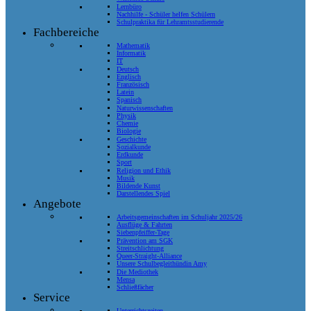
Lernbüro
Nachhilfe - Schüler helfen Schülern
Schulpraktika für Lehramtsstudierende
Fachbereiche
Mathematik
Informatik
IT
Deutsch
Englisch
Französisch
Latein
Spanisch
Naturwissenschaften
Physik
Chemie
Biologie
Geschichte
Sozialkunde
Erdkunde
Sport
Religion und Ethik
Musik
Bildende Kunst
Darstellendes Spiel
Angebote
Arbeitsgemeinschaften im Schuljahr 2025/26
Ausflüge & Fahrten
Siebenpfeiffer-Tage
Prävention am SGK
Streitschlichtung
Queer-Straight-Alliance
Unsere Schulbegleithündin Amy
Die Mediothek
Mensa
Schließfächer
Service
Unterrichtszeiten