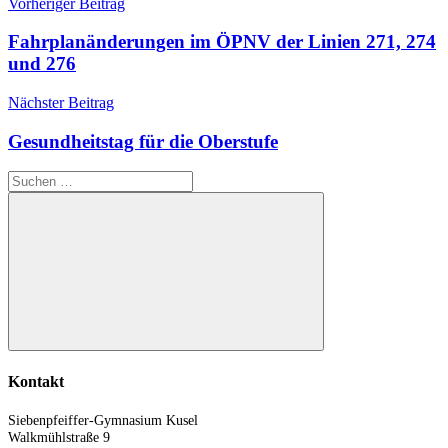
Beitragsnavigation
Vorheriger Beitrag
Fahrplanänderungen im ÖPNV der Linien 271, 274
und 276
Nächster Beitrag
Gesundheitstag für die Oberstufe
Suchen
nach:
Suchen
Kontakt
Siebenpfeiffer-Gymnasium Kusel
Walkmühlstraße 9