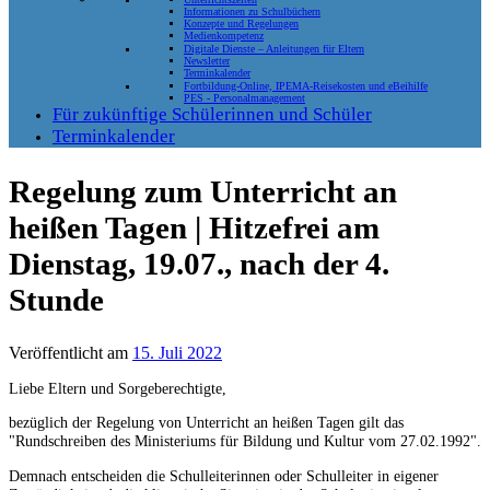
Informationen zu Schulbüchern
Konzepte und Regelungen
Medienkompetenz
Digitale Dienste – Anleitungen für Eltern
Newsletter
Terminkalender
Fortbildung-Online, IPEMA-Reisekosten und eBeihilfe
PES - Personalmanagement
Für zukünftige Schülerinnen und Schüler
Terminkalender
Regelung zum Unterricht an
heißen Tagen | Hitzefrei am
Dienstag, 19.07., nach der 4.
Stunde
Veröffentlicht am
15. Juli 2022
Liebe Eltern und Sorgeberechtigte,
bezüglich der Regelung von Unterricht an heißen Tagen gilt das
"Rundschreiben des Ministeriums für Bildung und Kultur vom 27.02.1992".
Demnach entscheiden die Schulleiterinnen oder Schulleiter in eigener