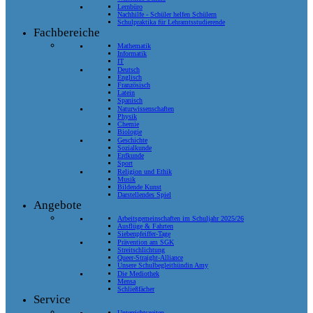
Lernbüro
Nachhilfe - Schüler helfen Schülern
Schulpraktika für Lehramtsstudierende
Fachbereiche
Mathematik
Informatik
IT
Deutsch
Englisch
Französisch
Latein
Spanisch
Naturwissenschaften
Physik
Chemie
Biologie
Geschichte
Sozialkunde
Erdkunde
Sport
Religion und Ethik
Musik
Bildende Kunst
Darstellendes Spiel
Angebote
Arbeitsgemeinschaften im Schuljahr 2025/26
Ausflüge & Fahrten
Siebenpfeiffer-Tage
Prävention am SGK
Streitschlichtung
Queer-Straight-Alliance
Unsere Schulbegleithündin Amy
Die Mediothek
Mensa
Schließfächer
Service
Unterrichtszeiten