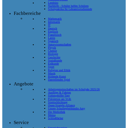
Lernbüro
Nachhilfe - Schüler helfen Schülern
Schulpraktika für Lehramtsstudierende
Fachbereiche
Mathematik
Informatik
IT
Deutsch
Englisch
Französisch
Latein
Spanisch
Naturwissenschaften
Physik
Chemie
Biologie
Geschichte
Sozialkunde
Erdkunde
Sport
Religion und Ethik
Musik
Bildende Kunst
Darstellendes Spiel
Angebote
Arbeitsgemeinschaften im Schuljahr 2025/26
Ausflüge & Fahrten
Siebenpfeiffer-Tage
Prävention am SGK
Streitschlichtung
Queer-Straight-Alliance
Unsere Schulbegleithündin Amy
Die Mediothek
Mensa
Schließfächer
Service
Unterrichtszeiten