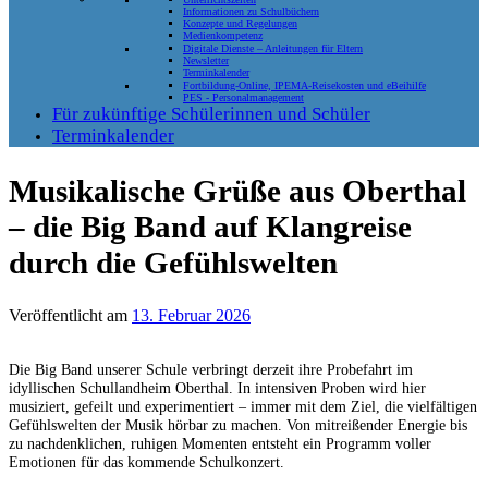
Informationen zu Schulbüchern
Konzepte und Regelungen
Medienkompetenz
Digitale Dienste – Anleitungen für Eltern
Newsletter
Terminkalender
Fortbildung-Online, IPEMA-Reisekosten und eBeihilfe
PES - Personalmanagement
Für zukünftige Schülerinnen und Schüler
Terminkalender
Musikalische Grüße aus Oberthal
– die Big Band auf Klangreise
durch die Gefühlswelten
Veröffentlicht am
13. Februar 2026
Die Big Band unserer Schule verbringt derzeit ihre Probefahrt im
idyllischen Schullandheim Oberthal. In intensiven Proben wird hier
musiziert, gefeilt und experimentiert – immer mit dem Ziel, die vielfältigen
Gefühlswelten der Musik hörbar zu machen. Von mitreißender Energie bis
zu nachdenklichen, ruhigen Momenten entsteht ein Programm voller
Emotionen für das kommende Schulkonzert.