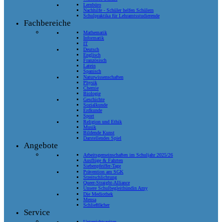
Lernbüro
Nachhilfe - Schüler helfen Schülern
Schulpraktika für Lehramtsstudierende
Fachbereiche
Mathematik
Informatik
IT
Deutsch
Englisch
Französisch
Latein
Spanisch
Naturwissenschaften
Physik
Chemie
Biologie
Geschichte
Sozialkunde
Erdkunde
Sport
Religion und Ethik
Musik
Bildende Kunst
Darstellendes Spiel
Angebote
Arbeitsgemeinschaften im Schuljahr 2025/26
Ausflüge & Fahrten
Siebenpfeiffer-Tage
Prävention am SGK
Streitschlichtung
Queer-Straight-Alliance
Unsere Schulbegleithündin Amy
Die Mediothek
Mensa
Schließfächer
Service
Unterrichtszeiten