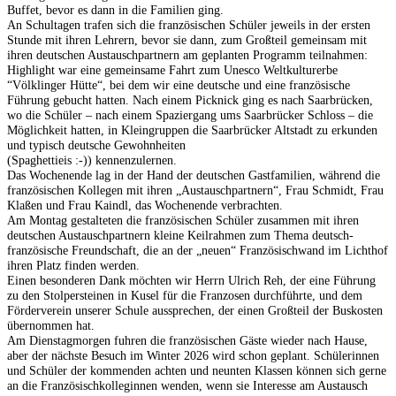
Buffet, bevor es dann in die Familien ging.
An Schultagen trafen sich die französischen Schüler jeweils in der ersten
Stunde mit ihren Lehrern, bevor sie dann, zum Großteil gemeinsam mit
ihren deutschen Austauschpartnern am geplanten Programm teilnahmen:
Highlight war eine gemeinsame Fahrt zum Unesco Weltkulturerbe
“Völklinger Hütte“, bei dem wir eine deutsche und eine französische
Führung gebucht hatten. Nach einem Picknick ging es nach Saarbrücken,
wo die Schüler – nach einem Spaziergang ums Saarbrücker Schloss – die
Möglichkeit hatten, in Kleingruppen die Saarbrücker Altstadt zu erkunden
und typisch deutsche Gewohnheiten
(Spaghettieis :-)) kennenzulernen.
Das Wochenende lag in der Hand der deutschen Gastfamilien, während die
französischen Kollegen mit ihren „Austauschpartnern“, Frau Schmidt, Frau
Klaßen und Frau Kaindl, das Wochenende verbrachten.
Am Montag gestalteten die französischen Schüler zusammen mit ihren
deutschen Austauschpartnern kleine Keilrahmen zum Thema deutsch-
französische Freundschaft, die an der „neuen“ Französischwand im Lichthof
ihren Platz finden werden.
Einen besonderen Dank möchten wir Herrn Ulrich Reh, der eine Führung
zu den Stolpersteinen in Kusel für die Franzosen durchführte, und dem
Förderverein unserer Schule aussprechen, der einen Großteil der Buskosten
übernommen hat.
Am Dienstagmorgen fuhren die französischen Gäste wieder nach Hause,
aber der nächste Besuch im Winter 2026 wird schon geplant. Schülerinnen
und Schüler der kommenden achten und neunten Klassen können sich gerne
an die Französischkolleginnen wenden, wenn sie Interesse am Austausch