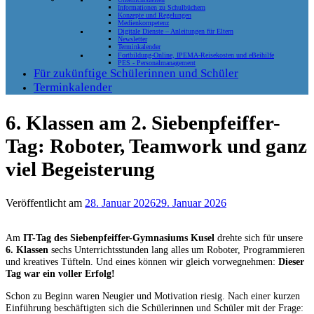
Informationen zu Schulbüchern
Konzepte und Regelungen
Medienkompetenz
Digitale Dienste – Anleitungen für Eltern
Newsletter
Terminkalender
Fortbildung-Online, IPEMA-Reisekosten und eBeihilfe
PES - Personalmanagement
Für zukünftige Schülerinnen und Schüler
Terminkalender
6. Klassen am 2. Siebenpfeiffer-
Tag: Roboter, Teamwork und ganz
viel Begeisterung
Veröffentlicht am
28. Januar 2026
29. Januar 2026
Am
IT-Tag des Siebenpfeiffer-Gymnasiums Kusel
drehte sich für unsere
6. Klassen
sechs Unterrichtsstunden lang alles um Roboter, Programmieren
und kreatives Tüfteln. Und eines können wir gleich vorwegnehmen:
Dieser
Tag war ein voller Erfolg!
Schon zu Beginn waren Neugier und Motivation riesig. Nach einer kurzen
Einführung beschäftigten sich die Schülerinnen und Schüler mit der Frage: