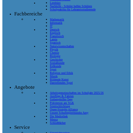
Lernbüro
Nachhilfe - Schüler helfen Schülern
Schulpraktika für Lehramtsstudierende
Fachbereiche
Mathematik
Informatik
IT
Deutsch
Englisch
Französisch
Latein
Spanisch
Naturwissenschaften
Physik
Chemie
Biologie
Geschichte
Sozialkunde
Erdkunde
Sport
Religion und Ethik
Musik
Bildende Kunst
Darstellendes Spiel
Angebote
Arbeitsgemeinschaften im Schuljahr 2025/26
Ausflüge & Fahrten
Siebenpfeiffer-Tage
Prävention am SGK
Streitschlichtung
Queer-Straight-Alliance
Unsere Schulbegleithündin Amy
Die Mediothek
Mensa
Schließfächer
Service
Unterrichtszeiten