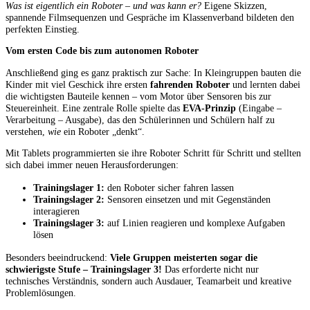
Was ist eigentlich ein Roboter – und was kann er?
Eigene Skizzen,
spannende Filmsequenzen und Gespräche im Klassenverband bildeten den
perfekten Einstieg.
Vom ersten Code bis zum autonomen Roboter
Anschließend ging es ganz praktisch zur Sache: In Kleingruppen bauten die
Kinder mit viel Geschick ihre ersten
fahrenden Roboter
und lernten dabei
die wichtigsten Bauteile kennen – vom Motor über Sensoren bis zur
Steuereinheit. Eine zentrale Rolle spielte das
EVA-Prinzip
(Eingabe –
Verarbeitung – Ausgabe), das den Schülerinnen und Schülern half zu
verstehen,
wie
ein Roboter „denkt“.
Mit Tablets programmierten sie ihre Roboter Schritt für Schritt und stellten
sich dabei immer neuen Herausforderungen:
Trainingslager 1:
den Roboter sicher fahren lassen
Trainingslager 2:
Sensoren einsetzen und mit Gegenständen
interagieren
Trainingslager 3:
auf Linien reagieren und komplexe Aufgaben
lösen
Besonders beeindruckend:
Viele Gruppen meisterten sogar die
schwierigste Stufe – Trainingslager 3!
Das erforderte nicht nur
technisches Verständnis, sondern auch Ausdauer, Teamarbeit und kreative
Problemlösungen.