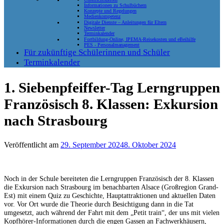
Informationen zu Schulbüchern
Konzepte und Regelungen
Medienkompetenz
Digitale Dienste – Anleitungen für Eltern
Newsletter
Terminkalender
Fortbildung-Online, IPEMA-Reisekosten und eBeihilfe
PES - Personalmanagement
Für zukünftige Schülerinnen und Schüler
Terminkalender
1. Siebenpfeiffer-Tag Lerngruppen
Französisch 8. Klassen: Exkursion
nach Strasbourg
Veröffentlicht am
29. September 2024
8. Oktober 2024
Noch in der Schule bereiteten die Lerngruppen Französisch der 8. Klassen
die Exkursion nach Strasbourg im benachbarten Alsace (Großregion Grand-
Est) mit einem Quiz zu Geschichte, Hauptattraktionen und aktuellen Daten
vor. Vor Ort wurde die Theorie durch Besichtigung dann in die Tat
umgesetzt, auch während der Fahrt mit dem „Petit train“, der uns mit vielen
Kopfhörer-Informationen durch die engen Gassen an Fachwerkhäusern,