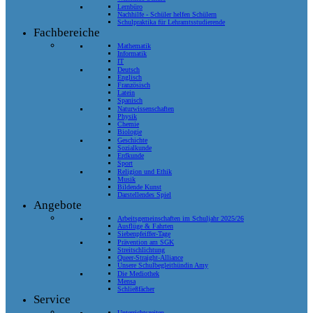
Lernbüro
Nachhilfe - Schüler helfen Schülern
Schulpraktika für Lehramtsstudierende
Fachbereiche
Mathematik
Informatik
IT
Deutsch
Englisch
Französisch
Latein
Spanisch
Naturwissenschaften
Physik
Chemie
Biologie
Geschichte
Sozialkunde
Erdkunde
Sport
Religion und Ethik
Musik
Bildende Kunst
Darstellendes Spiel
Angebote
Arbeitsgemeinschaften im Schuljahr 2025/26
Ausflüge & Fahrten
Siebenpfeiffer-Tage
Prävention am SGK
Streitschlichtung
Queer-Straight-Alliance
Unsere Schulbegleithündin Amy
Die Mediothek
Mensa
Schließfächer
Service
Unterrichtszeiten