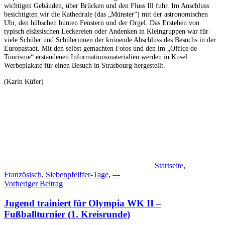
wichtigen Gebäuden, über Brücken und den Fluss Ill fuhr. Im Anschluss
besichtigten wir die Kathedrale (das „Münster“) mit der astronomischen
Uhr, den hübschen bunten Fenstern und der Orgel. Das Erstehen von
typisch elsässischen Leckereien oder Andenken in Kleingruppen war für
viele Schüler und Schülerinnen der krönende Abschluss des Besuchs in der
Europastadt. Mit den selbst gemachten Fotos und den im „Office de
Tourisme“ erstandenen Informationsmaterialien werden in Kusel
Werbeplakate für einen Besuch in Strasbourg hergestellt.
(Karin Küfer)
Startseite
,
Französisch
,
Siebenpfeiffer-Tage
,
---
Beitragsnavigation
Vorheriger Beitrag
Jugend trainiert für Olympia WK II –
Fußballturnier (1. Kreisrunde)