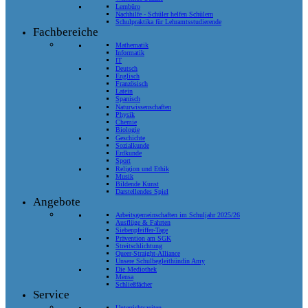
Lernbüro
Nachhilfe - Schüler helfen Schülern
Schulpraktika für Lehramtsstudierende
Fachbereiche
Mathematik
Informatik
IT
Deutsch
Englisch
Französisch
Latein
Spanisch
Naturwissenschaften
Physik
Chemie
Biologie
Geschichte
Sozialkunde
Erdkunde
Sport
Religion und Ethik
Musik
Bildende Kunst
Darstellendes Spiel
Angebote
Arbeitsgemeinschaften im Schuljahr 2025/26
Ausflüge & Fahrten
Siebenpfeiffer-Tage
Prävention am SGK
Streitschlichtung
Queer-Straight-Alliance
Unsere Schulbegleithündin Amy
Die Mediothek
Mensa
Schließfächer
Service
Unterrichtszeiten