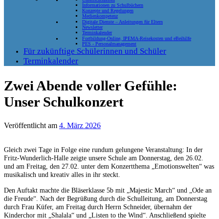
Informationen zu Schulbüchern
Konzepte und Regelungen
Medienkompetenz
Digitale Dienste – Anleitungen für Eltern
Newsletter
Terminkalender
Fortbildung-Online, IPEMA-Reisekosten und eBeihilfe
PES - Personalmanagement
Für zukünftige Schülerinnen und Schüler
Terminkalender
Zwei Abende voller Gefühle:
Unser Schulkonzert
Veröffentlicht am
4. März 2026
Gleich zwei Tage in Folge eine rundum gelungene Veranstaltung: In der
Fritz-Wunderlich-Halle zeigte unsere Schule am Donnerstag, den 26.02.
und am Freitag, den 27.02. unter dem Konzertthema „Emotionswelten“ was
musikalisch und kreativ alles in ihr steckt.
Den Auftakt machte die Bläserklasse 5b mit „Majestic March“ und „Ode an
die Freude“. Nach der Begrüßung durch die Schulleitung, am Donnerstag
durch Frau Küfer, am Freitag durch Herrn Schneider, übernahm der
Kinderchor mit „Shalala“ und „Listen to the Wind“. Anschließend spielte