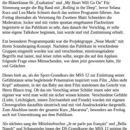
die Bläserklasse 6b „Exaltation“ und „My Heart Will Go On“ Für
Stimmung sorgte die Big Band mit „Rolling in the Deep“, bevor Selana
Kurz und Lea-Marie Schmitt durch das weitere Programm führten. Am
Freitag übernahm als Vertretung für Zweitere Matti Schneiders die
Moderation: locker und mit vielen spontan eingebauten Flachwitzen
begeisterte er das Publikum so sehr, dass danach der Vorschlag, er solle
seine eigene Talkshow beginnen, laut wurde und viel Zustimmung erhielt.
Ein besonderer Programmpunkt war die Projektgruppe „Neue Musik“ mit
ihrem Soundscaping-Konzept. Nachdem das Publikum in verschiedene
Gruppen eingeteilt worden war und verschiedene, emotionsgeladene
Begriffe mal lauter, mal leiser rufen sollte, sorgte die auf den Applaus
folgende Frage eines Mitmachenden, wer denn jetzt gewonnen hätte, für
viel Gelächter.
Dieses hielt an, als der Sport-Grundkurs der MSS 12 zur Einleitung seiner
Gefühlstänze seine begleitende Präsentation inspiriert vom Film „Alles steht
Kopf“ anbeamte, in der das Baby aus dem Film stattdessen das Gesicht von
Herrn Blasco trug. Ob das ein Vorschlag seiner Schüler innen oder sein
eigener war wird man wohl nie sicher wissen können. Verschiedene Gefühle
(Liebe, Leichtigkeit, innere Zerrissenheit und Freude) wurden mit eigenen
Choreografien daraufhin tänzerisch und mit viel Ausdruckstärke dargestellt.
Zum Abschluss tanzte der gesamte Kurs „Macarena“, besonders am Freitag
auch mit Unterstützung aus dem Publikum.
Als nächstes sang der Mittelstufenchor „Je ne parle pas français“ und „Bella
Napoli“ und Schauspieler:innen der DS-Grundkurse der MSS 12 zeigten ihr