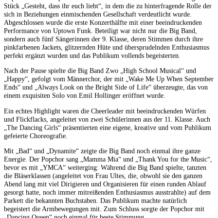
Stück „Gesteht, dass ihr euch liebt“, in dem die zu hinterfragende Rolle der
sich in Beziehungen einmischenden Gesellschaft verdeutlicht wurde.
Abgeschlossen wurde die erste Konzerthälfte mit einer beeindruckenden
Performance von Uptown Funk. Beteiligt war nicht nur die Big Band,
sondern auch fünf Sängerinnen der 9. Klasse, deren Stimmen durch ihre
pinkfarbenen Jackets, glitzernden Hüte und übersprudelnden Enthusiasmus
perfekt ergänzt wurden und das Publikum vollends begeisterten.
Nach der Pause spielte die Big Band Zwo „High School Musical“ und
„Happy“, gefolgt vom Männerchor, der mit „Wake Me Up When September
Ends“ und „Always Look on the Bright Side of Life“ überzeugte, das von
einem exquisiten Solo von Emil Hollinger eröffnet wurde.
Ein echtes Highlight waren die Cheerleader mit beeindruckenden Würfen
und Flickflacks, angeleitet von zwei Schülerinnen aus der 11. Klasse. Auch
„The Dancing Girls“ präsentierten eine eigene, kreative und vom Publikum
gefeierte Choreografie.
Mit „Bad“ und „Dynamite“ zeigte die Big Band noch einmal ihre ganze
Energie. Der Popchor sang „Mamma Mia“ und „Thank You for the Music“,
bevor es mit „YMCA“ weiterging: Während die Big Band spielte, tanzten
die Bläserklassen (angeleitet von Frau Ultes, die, obwohl sie den ganzen
Abend lang mit viel Dirigieren und Organisieren für einen runden Ablauf
gesorgt hatte, noch immer mitreißenden Enthusiasmus ausstrahlte) auf dem
Parkett die bekannten Buchstaben. Das Publikum machte natürlich
begeistert die Armbewegungen mit. Zum Schluss sorgte der Popchor mit
„Dancing Queen“ noch einmal für beste Stimmung.