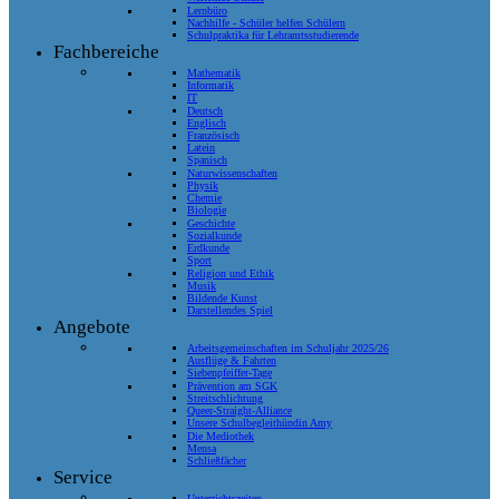
Lernbüro
Nachhilfe - Schüler helfen Schülern
Schulpraktika für Lehramtsstudierende
Fachbereiche
Mathematik
Informatik
IT
Deutsch
Englisch
Französisch
Latein
Spanisch
Naturwissenschaften
Physik
Chemie
Biologie
Geschichte
Sozialkunde
Erdkunde
Sport
Religion und Ethik
Musik
Bildende Kunst
Darstellendes Spiel
Angebote
Arbeitsgemeinschaften im Schuljahr 2025/26
Ausflüge & Fahrten
Siebenpfeiffer-Tage
Prävention am SGK
Streitschlichtung
Queer-Straight-Alliance
Unsere Schulbegleithündin Amy
Die Mediothek
Mensa
Schließfächer
Service
Unterrichtszeiten