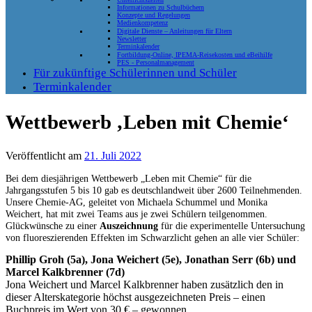
Informationen zu Schulbüchern
Konzepte und Regelungen
Medienkompetenz
Digitale Dienste – Anleitungen für Eltern
Newsletter
Terminkalender
Fortbildung-Online, IPEMA-Reisekosten und eBeihilfe
PES - Personalmanagement
Für zukünftige Schülerinnen und Schüler
Terminkalender
Wettbewerb ‚Leben mit Chemie‘
Veröffentlicht am
21. Juli 2022
Bei dem diesjährigen Wettbewerb „Leben mit Chemie“ für die
Jahrgangsstufen 5 bis 10 gab es deutschlandweit über 2600 Teilnehmenden.
Unsere Chemie-AG, geleitet von Michaela Schummel und Monika
Weichert, hat mit zwei Teams aus je zwei Schülern teilgenommen.
Glückwünsche zu einer
Auszeichnung
für die experimentelle Untersuchung
von fluoreszierenden Effekten im Schwarzlicht gehen an alle vier Schüler:
Phillip Groh (5a), Jona Weichert (5e), Jonathan Serr (6b) und
Marcel Kalkbrenner (7d)
Jona Weichert und Marcel Kalkbrenner haben zusätzlich den in
dieser Alterskategorie höchst ausgezeichneten Preis – einen
Buchpreis im Wert von 30 € – gewonnen.