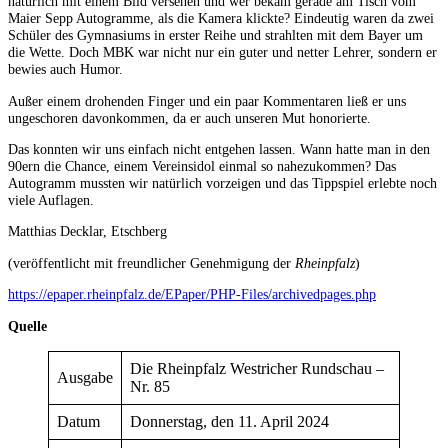
natürlich mit einem Bild versehen und wer bekam gerade am Tisch vom
Maier Sepp Autogramme, als die Kamera klickte? Eindeutig waren da zwei
Schüler des Gymnasiums in erster Reihe und strahlten mit dem Bayer um
die Wette. Doch MBK war nicht nur ein guter und netter Lehrer, sondern er
bewies auch Humor.
Außer einem drohenden Finger und ein paar Kommentaren ließ er uns
ungeschoren davonkommen, da er auch unseren Mut honorierte.
Das konnten wir uns einfach nicht entgehen lassen. Wann hatte man in den
90ern die Chance, einem Vereinsidol einmal so nahezukommen? Das
Autogramm mussten wir natürlich vorzeigen und das Tippspiel erlebte noch
viele Auflagen.
Matthias Decklar, Etschberg
(veröffentlicht mit freundlicher Genehmigung der
Rheinpfalz
)
https://epaper.rheinpfalz.de/EPaper/PHP-Files/archivedpages.php
Quelle
Die Rheinpfalz Westricher Rundschau –
Ausgabe
Nr. 85
Datum
Donnerstag, den 11. April 2024