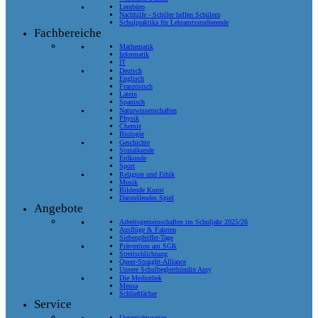
Lernbüro
Nachhilfe - Schüler helfen Schülern
Schulpraktika für Lehramtsstudierende
Fachbereiche
Mathematik
Informatik
IT
Deutsch
Englisch
Französisch
Latein
Spanisch
Naturwissenschaften
Physik
Chemie
Biologie
Geschichte
Sozialkunde
Erdkunde
Sport
Religion und Ethik
Musik
Bildende Kunst
Darstellendes Spiel
Angebote
Arbeitsgemeinschaften im Schuljahr 2025/26
Ausflüge & Fahrten
Siebenpfeiffer-Tage
Prävention am SGK
Streitschlichtung
Queer-Straight-Alliance
Unsere Schulbegleithündin Amy
Die Mediothek
Mensa
Schließfächer
Service
Unterrichtszeiten