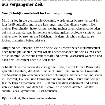
aus vergangener Zeit.
V
on (Schul-)Freundschaft bis Familiengründung
Mit Einstieg in die gymnasiale Oberstufe wurde unser Klassenverband im
Jahr 1999 aufgelöst und in die Leistungs- und Grundkurse verteilt. Bei
meiner Kombination hatte ich nur wenige meiner alten Klassenkameraden
bei mir in den Kursen. In meinem A-Leistungskurs Biologie kannte ich aus
meiner alten Klasse nur ein Mädchen, mit dem ich schon einige Jahre
locker, platonisch befreundet war.
Aufgrund der Tatsache, dass wir beide viele unserer neuen Kursmitschüler
noch nicht gut kannten, setzen wir uns nebeneinander und wie es im Leben
oft so kommt, wurde aus Freundschaft und netten Gesprächen während und
nach dem Unterricht über die Zeit mehr.
Schließlich wurde daraus die erste große Liebe, die mit kurzen Pausen die
gesamte Oberstufe, das Abitur und auch unser Studium an der Universität
des Saarlandes (in verschiedenen Fachrichtungen) überdauert hat und später
in Hochzeit, Hausbau und Familiengründung mündete. Heute sind wir seit
fast 25 Jahren zusammen, seit 16 Jahren glücklich verheiratet und Eltern
von vier Kindern, von denen mittlerweile die beiden ältesten Töchter
ebenfalls das Gymnasium Kusel besuchen.
Björn Göddel, Herschweiler-Pettersheim