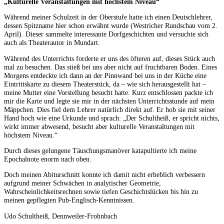
„Kulturelle Veranstaltungen mit höchstem Niveau“
Während meiner Schulzeit in der Oberstufe hatte ich einen Deutschlehrer,
dessen Spitzname hier schon erwähnt wurde (Westricher Rundschau vom 2.
April). Dieser sammelte interessante Dorfgeschichten und versuchte sich
auch als Theaterautor in Mundart.
Während des Unterrichts forderte er uns des öfteren auf, dieses Stück auch
mal zu besuchen. Das stieß bei uns aber nicht auf fruchtbaren Boden. Eines
Morgens entdeckte ich dann an der Pinnwand bei uns in der Küche eine
Eintrittskarte zu diesem Theaterstück, da – wie sich herausgestellt hat –
meine Mutter eine Vorstellung besucht hatte. Kurz entschlossen packte ich
mir die Karte und legte sie mir in der nächsten Unterrichtsstunde auf mein
Mäppchen. Dies fiel dem Lehrer natürlich direkt auf. Er hob sie mit seiner
Hand hoch wie eine Urkunde und sprach: „Der Schultheiß, er spricht nichts,
wirkt immer abwesend, besucht aber kulturelle Veranstaltungen mit
höchstem Niveau.“
Durch dieses gelungene Täuschungsmanöver katapultierte ich meine
Epochalnote enorm nach oben.
Doch meinen Abiturschnitt konnte ich damit nicht erheblich verbessern
aufgrund meiner Schwächen in analytischer Geometrie,
Wahrscheinlichkeitsrechnen sowie tiefen Geschichtslücken bis hin zu
meinen gepflegten Pub-Englisch-Kenntnissen.
Udo Schultheiß, Dennweiler-Frohnbach