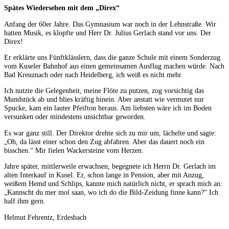
Spätes Wiedersehen mit dem „Direx“
Anfang der 60er Jahre. Das Gymnasium war noch in der Lehnstraße. Wir
hatten Musik, es klopfte und Herr Dr. Julius Gerlach stand vor uns. Der
Direx!
Er erklärte uns Fünftklässlern, dass die ganze Schule mit einem Sonderzug
vom Kuseler Bahnhof aus einen gemeinsamen Ausflug machen würde. Nach
Bad Kreuznach oder nach Heidelberg, ich weiß es nicht mehr.
Ich nutzte die Gelegenheit, meine Flöte zu putzen, zog vorsichtig das
Mundstück ab und blies kräftig hinein. Aber anstatt wie vermutet nur
Spucke, kam ein lauter Pfeifton heraus. Am liebsten wäre ich im Boden
versunken oder mindestens unsichtbar geworden.
Es war ganz still. Der Direktor drehte sich zu mir um, lächelte und sagte:
„Oh, da lässt einer schon den Zug abfahren. Aber das dauert noch ein
bisschen.“ Mir fielen Wackersteine vom Herzen.
Jahre später, mittlerweile erwachsen, begegnete ich Herrn Dr. Gerlach im
alten Interkauf in Kusel. Er, schon lange in Pension, aber mit Anzug,
weißem Hemd und Schlips, kannte mich natürlich nicht, er sprach mich an:
„Kannscht du mer mol saan, wo ich do die Bild-Zeidung finne kann?“ Ich
half ihm gern.
Helmut Fehrentz, Erdesbach