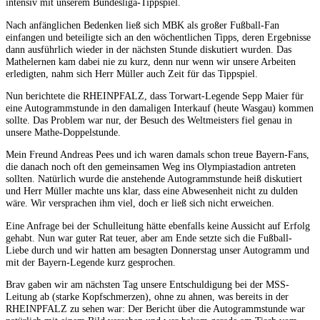
intensiv mit unserem Bundesliga-Tippspiel.
Nach anfänglichen Bedenken ließ sich MBK als großer Fußball-Fan
einfangen und beteiligte sich an den wöchentlichen Tipps, deren Ergebnisse
dann ausführlich wieder in der nächsten Stunde diskutiert wurden. Das
Mathelernen kam dabei nie zu kurz, denn nur wenn wir unsere Arbeiten
erledigten, nahm sich Herr Müller auch Zeit für das Tippspiel.
Nun berichtete die RHEINPFALZ, dass Torwart-Legende Sepp Maier für
eine Autogrammstunde in den damaligen Interkauf (heute Wasgau) kommen
sollte. Das Problem war nur, der Besuch des Weltmeisters fiel genau in
unsere Mathe-Doppelstunde.
Mein Freund Andreas Pees und ich waren damals schon treue Bayern-Fans,
die danach noch oft den gemeinsamen Weg ins Olympiastadion antreten
sollten. Natürlich wurde die anstehende Autogrammstunde heiß diskutiert
und Herr Müller machte uns klar, dass eine Abwesenheit nicht zu dulden
wäre. Wir versprachen ihm viel, doch er ließ sich nicht erweichen.
Eine Anfrage bei der Schulleitung hätte ebenfalls keine Aussicht auf Erfolg
gehabt. Nun war guter Rat teuer, aber am Ende setzte sich die Fußball-
Liebe durch und wir hatten am besagten Donnerstag unser Autogramm und
mit der Bayern-Legende kurz gesprochen.
Brav gaben wir am nächsten Tag unsere Entschuldigung bei der MSS-
Leitung ab (starke Kopfschmerzen), ohne zu ahnen, was bereits in der
RHEINPFALZ zu sehen war: Der Bericht über die Autogrammstunde war