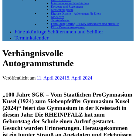
Informationen zu Schulbüchern
Konzepte und Regelungen
Medienkompetenz
Digitale Dienste – Anleitungen für Eltern
Newsletter
Terminkalender
Fortbildung-Online, IPEMA-Reisekosten und eBeihilfe
PES - Personalmanagement
Für zukünftige Schülerinnen und Schüler
Terminkalender
Verhängnisvolle
Autogrammstunde
Veröffentlicht am
11. April 2024
15. April 2024
„100 Jahre SGK – Vom Staatlichen ProGymnasium
Kusel (1924) zum Siebenpfeiffer-Gymnasium Kusel
(2024)“ feiert das Gymnasium in der Kreisstadt in
diesem Jahr. Die RHEINPFALZ hat zum
Geburtstag der Schule einen Aufruf gestartet.
Gesucht wurden Erinnerungen. Herausgekommen
ist ein bunter Strauß an Anekdoten und Erlebnissen