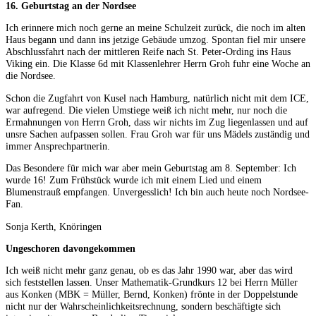
16. Geburtstag an der Nordsee
Ich erinnere mich noch gerne an meine Schulzeit zurück, die noch im alten
Haus begann und dann ins jetzige Gebäude umzog. Spontan fiel mir unsere
Abschlussfahrt nach der mittleren Reife nach St. Peter-Ording ins Haus
Viking ein. Die Klasse 6d mit Klassenlehrer Herrn Groh fuhr eine Woche an
die Nordsee.
Schon die Zugfahrt von Kusel nach Hamburg, natürlich nicht mit dem ICE,
war aufregend. Die vielen Umstiege weiß ich nicht mehr, nur noch die
Ermahnungen von Herrn Groh, dass wir nichts im Zug liegenlassen und auf
unsre Sachen aufpassen sollen. Frau Groh war für uns Mädels zuständig und
immer Ansprechpartnerin.
Das Besondere für mich war aber mein Geburtstag am 8. September: Ich
wurde 16! Zum Frühstück wurde ich mit einem Lied und einem
Blumenstrauß empfangen. Unvergesslich! Ich bin auch heute noch Nordsee-
Fan.
Sonja Kerth, Knöringen
Ungeschoren davongekommen
Ich weiß nicht mehr ganz genau, ob es das Jahr 1990 war, aber das wird
sich feststellen lassen. Unser Mathematik-Grundkurs 12 bei Herrn Müller
aus Konken (MBK = Müller, Bernd, Konken) frönte in der Doppelstunde
nicht nur der Wahrscheinlichkeitsrechnung, sondern beschäftigte sich