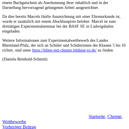
einem Buchgutschein als Anerkennung ihrer inhaltlich und in der
Darstellung hervorragend gelungenen Arbeit ausgezeichnet.
Da dies bereits Marcels fünfte Auszeichnung mit einer Ehrenurkunde ist,
wurde er zusätzlich mit einem Abschlusspreis belohnt: Marcel ist zum
dreitätigen Experimentalseminar bei der BASF SE in Ludwigshafen
eingeladen.
Weitere Informationen zum Experimentalwettbewerb des Landes
Rheinland-Pfalz, der sich an Schüler und Schülerinnen der Klassen 5 bis 10
richtet, sind unter
https://leben-mit-chemie.bildung-rp.de/
zu finden.
(Daniela Reinhold-Schmitt)
Startseite
,
Chemie
,
Wettbewerbe
Beitragsnavigation
Vorheriger Beitrag