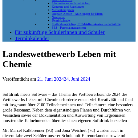
Informationen zu Schulbüchern
Konzepte und Regelungen
Medienkompetenz
Digitale Dienste – Anleitungen für Eltern
Newsletter
Terminkalender
Fortbildung-Online, IPEMA-Reisekosten und eBeihilfe
PES - Personalmanagement
Für zukünftige Schülerinnen und Schüler
Terminkalender
Landeswettbewerb Leben mit
Chemie
Veröffentlicht am
21. Juni 2024
24. Juni 2024
Softdrink meets Software – das Thema der Wettbewerbsrunde 2024 des
Wettbewerbs Leben mit Chemie erforderte erneut viel Kreativität und fand
mit insgesamt über 2100 Teilnehmerinnen und Teilnehmern eine besonders
große Resonanz. Neben dem eigenständigen Planen und Durchführen von
Versuchen sowie der Dokumentation und Auswertung von Ergebnissen
mussten die Teilnehmenden überdies einen eigenen Softdrink herstellen.
Mit Marcel Kalkbrenner (9d) und Jona Weichert (7d) wurden auch in
diesem Jahr zwei Schüler unserer Schule mit Ehrenurkunden sowie mit