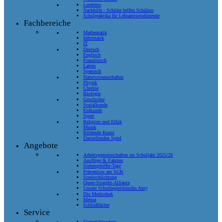
Lernbüro
Nachhilfe - Schüler helfen Schülern
Schulpraktika für Lehramtsstudierende
Fachbereiche
Mathematik
Informatik
IT
Deutsch
Englisch
Französisch
Latein
Spanisch
Naturwissenschaften
Physik
Chemie
Biologie
Geschichte
Sozialkunde
Erdkunde
Sport
Religion und Ethik
Musik
Bildende Kunst
Darstellendes Spiel
Angebote
Arbeitsgemeinschaften im Schuljahr 2025/26
Ausflüge & Fahrten
Siebenpfeiffer-Tage
Prävention am SGK
Streitschlichtung
Queer-Straight-Alliance
Unsere Schulbegleithündin Amy
Die Mediothek
Mensa
Schließfächer
Service
Unterrichtszeiten