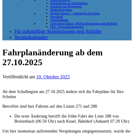
Informationen zu Schulbüchern
Konzepte und Regelungen
Medienkompetenz
Digitale Dienste – Anleitungen für Eltern
Newsletter
Terminkalender
Fortbildung-Online, IPEMA-Reisekosten und eBeihilfe
PES - Personalmanagement
Für zukünftige Schülerinnen und Schüler
Terminkalender
Fahrplanänderung ab dem
27.10.2025
Veröffentlicht am
10. Oktober 2025
Ab dem Schulbeginn am 27.10.2025 ändern sich die Fahrpläne für Ihre
Schulen.
Betroffen sind hier Fahrten auf den Linien 271 und 288.
Die erste Änderung betrifft die frühe Fahrt der Linie 288 von
Breitenbach (06:50 Uhr) nach Kusel, Bahnhof (Ankunft 07:20 Uhr).
Um hier momentan auftretenden Verspätungen entgegenzusetzen, wurde die