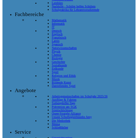
Lernbüro
Nachhilfe - Schüler helfen Schülern
Schulpraktika für Lehramtsstudierende
Fachbereiche
Mathematik
Informatik
IT
Deutsch
Englisch
Französisch
Latein
Spanisch
Naturwissenschaften
Physik
Chemie
Biologie
Geschichte
Sozialkunde
Erdkunde
Sport
Religion und Ethik
Musik
Bildende Kunst
Darstellendes Spiel
Angebote
Arbeitsgemeinschaften im Schuljahr 2025/26
Ausflüge & Fahrten
Siebenpfeiffer-Tage
Prävention am SGK
Streitschlichtung
Queer-Straight-Alliance
Unsere Schulbegleithündin Amy
Die Mediothek
Mensa
Schließfächer
Service
Unterrichtszeiten