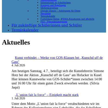
Informationen zu Schulbüchern
Konzepte und Regelungen
Medienkompetenz
Digitale Dienste – Anleitungen für Eltern
Newsletter
Terminkalender
Fortbildung-Online, IPEMA-Reisekosten und eBeihilfe
PES - Personalmanagement
Für zukünftige Schülerinnen und Schüler
Terminkalender
Aktuelles
Kunst verbindet – Werke von GOS-Klassen bei „Kunschd uff de
Gass“
4. Juli 2026
Am heutigen Samstag, 4.7., beteiligt sich die Kunstlehrerin Simone
Hotz bei der Aktion „Kunschd uff de Gass“ am Hofacker in Kusel.
Hier können Kunstwerke von GOS-Schüler*innen zwischen 14:00
und 16:00 Uhr für einen guten Zweck erworben werden. (Silvia
Jaqui)
„L`union fait la force“ – Einigkeit macht stark
1. Juli 2026
Unter dem Motto „L’union fait la force“ verabschiedeten wir im
Rahmen des Kollegiumsfestes vier Lehrkräfte, die das Schulleben