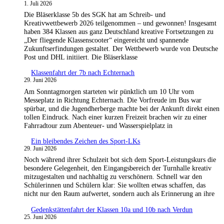
1. Juli 2026
Die Bläserklasse 5b des SGK hat am Schreib- und
Kreativwettbewerb 2026 teilgenommen – und gewonnen! Insgesamt
haben 384 Klassen aus ganz Deutschland kreative Fortsetzungen zu
„Der fliegende Klassenscooter“ eingereicht und spannende
Zukunftserfindungen gestaltet. Der Wettbewerb wurde von Deutsche
Post und DHL initiiert. Die Bläserklasse
Klassenfahrt der 7b nach Echternach
29. Juni 2026
Am Sonntagmorgen starteten wir pünktlich um 10 Uhr vom
Messeplatz in Richtung Echternach. Die Vorfreude im Bus war
spürbar, und die Jugendherberge machte bei der Ankunft direkt einen
tollen Eindruck. Nach einer kurzen Freizeit brachen wir zu einer
Fahrradtour zum Abenteuer- und Wasserspielplatz in
Ein bleibendes Zeichen des Sport-LKs
29. Juni 2026
Noch während ihrer Schulzeit bot sich dem Sport-Leistungskurs die
besondere Gelegenheit, den Eingangsbereich der Turnhalle kreativ
mitzugestalten und nachhaltig zu verschönern. Schnell war den
Schülerinnen und Schülern klar: Sie wollten etwas schaffen, das
nicht nur den Raum aufwertet, sondern auch als Erinnerung an ihre
Gedenkstättenfahrt der Klassen 10a und 10b nach Verdun
25. Juni 2026