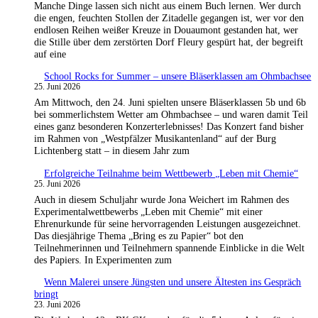
Manche Dinge lassen sich nicht aus einem Buch lernen. Wer durch
die engen, feuchten Stollen der Zitadelle gegangen ist, wer vor den
endlosen Reihen weißer Kreuze in Douaumont gestanden hat, wer
die Stille über dem zerstörten Dorf Fleury gespürt hat, der begreift
auf eine
School Rocks for Summer – unsere Bläserklassen am Ohmbachsee
25. Juni 2026
Am Mittwoch, den 24. Juni spielten unsere Bläserklassen 5b und 6b
bei sommerlichstem Wetter am Ohmbachsee – und waren damit Teil
eines ganz besonderen Konzerterlebnisses! Das Konzert fand bisher
im Rahmen von „Westpfälzer Musikantenland“ auf der Burg
Lichtenberg statt – in diesem Jahr zum
Erfolgreiche Teilnahme beim Wettbewerb „Leben mit Chemie“
25. Juni 2026
Auch in diesem Schuljahr wurde Jona Weichert im Rahmen des
Experimentalwettbewerbs „Leben mit Chemie“ mit einer
Ehrenurkunde für seine hervorragenden Leistungen ausgezeichnet.
Das diesjährige Thema „Bring es zu Papier“ bot den
Teilnehmerinnen und Teilnehmern spannende Einblicke in die Welt
des Papiers. In Experimenten zum
Wenn Malerei unsere Jüngsten und unsere Ältesten ins Gespräch
bringt
23. Juni 2026