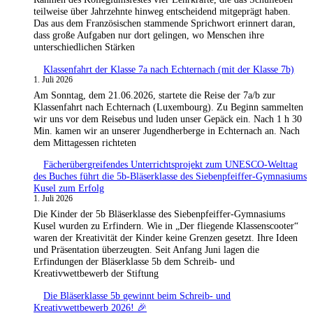
teilweise über Jahrzehnte hinweg entscheidend mitgeprägt haben.
Das aus dem Französischen stammende Sprichwort erinnert daran,
dass große Aufgaben nur dort gelingen, wo Menschen ihre
unterschiedlichen Stärken
Klassenfahrt der Klasse 7a nach Echternach (mit der Klasse 7b)
1. Juli 2026
Am Sonntag, dem 21.06.2026, startete die Reise der 7a/b zur
Klassenfahrt nach Echternach (Luxembourg). Zu Beginn sammelten
wir uns vor dem Reisebus und luden unser Gepäck ein. Nach 1 h 30
Min. kamen wir an unserer Jugendherberge in Echternach an. Nach
dem Mittagessen richteten
Fächerübergreifendes Unterrichtsprojekt zum UNESCO-Welttag
des Buches führt die 5b-Bläserklasse des Siebenpfeiffer-Gymnasiums
Kusel zum Erfolg
1. Juli 2026
Die Kinder der 5b Bläserklasse des Siebenpfeiffer-Gymnasiums
Kusel wurden zu Erfindern. Wie in „Der fliegende Klassenscooter“
waren der Kreativität der Kinder keine Grenzen gesetzt. Ihre Ideen
und Präsentation überzeugten. Seit Anfang Juni lagen die
Erfindungen der Bläserklasse 5b dem Schreib- und
Kreativwettbewerb der Stiftung
Die Bläserklasse 5b gewinnt beim Schreib- und
Kreativwettbewerb 2026! 🎉