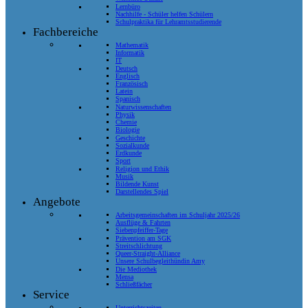
Lernbüro
Nachhilfe - Schüler helfen Schülern
Schulpraktika für Lehramtsstudierende
Fachbereiche
Mathematik
Informatik
IT
Deutsch
Englisch
Französisch
Latein
Spanisch
Naturwissenschaften
Physik
Chemie
Biologie
Geschichte
Sozialkunde
Erdkunde
Sport
Religion und Ethik
Musik
Bildende Kunst
Darstellendes Spiel
Angebote
Arbeitsgemeinschaften im Schuljahr 2025/26
Ausflüge & Fahrten
Siebenpfeiffer-Tage
Prävention am SGK
Streitschlichtung
Queer-Straight-Alliance
Unsere Schulbegleithündin Amy
Die Mediothek
Mensa
Schließfächer
Service
Unterrichtszeiten