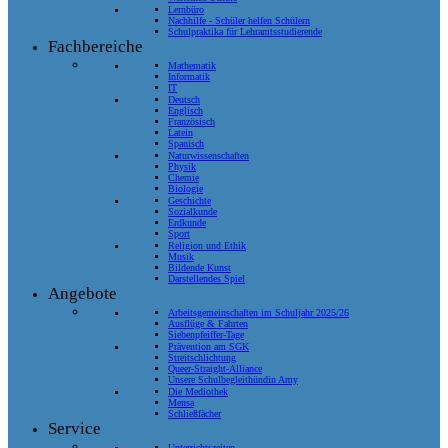
Lernbüro
Nachhilfe - Schüler helfen Schülern
Schulpraktika für Lehramtsstudierende
Fachbereiche
Mathematik
Informatik
IT
Deutsch
Englisch
Französisch
Latein
Spanisch
Naturwissenschaften
Physik
Chemie
Biologie
Geschichte
Sozialkunde
Erdkunde
Sport
Religion und Ethik
Musik
Bildende Kunst
Darstellendes Spiel
Angebote
Arbeitsgemeinschaften im Schuljahr 2025/26
Ausflüge & Fahrten
Siebenpfeiffer-Tage
Prävention am SGK
Streitschlichtung
Queer-Straight-Alliance
Unsere Schulbegleithündin Amy
Die Mediothek
Mensa
Schließfächer
Service
Unterrichtszeiten