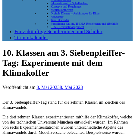
Informationen zu Schulbüchern
Konzepte und Regelungen
Medienkompetenz
Digitale Dienste – Anleitungen für Eltern
Newsletter
Terminkalender
Fortbildung-Online, IPEMA-Reisekosten und eBeihilfe
PES - Personalmanagement
Für zukünftige Schülerinnen und Schüler
Terminkalender
10. Klassen am 3. Siebenpfeiffer-
Tag: Experimente mit dem
Klimakoffer
Veröffentlicht am
8. Mai 2023
8. Mai 2023
Der 3. Siebenpfeiffer-Tag stand für die zehnten Klassen im Zeichen des
Klimawandels.
Die drei zehnten Klassen experimentierten mithilfe der Klimakoffer, welche
von der technischen Universität München entwickelt wurden. Im Rahmen
von sechs Experimentierstationen wurden unterschiedliche Aspekte des
Klimawandels durch Modellversuche beleuchtet. Beispielsweise wurden