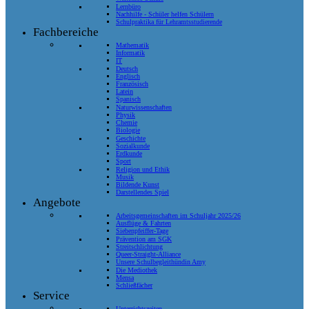
Lernbüro
Nachhilfe - Schüler helfen Schülern
Schulpraktika für Lehramtsstudierende
Fachbereiche
Mathematik
Informatik
IT
Deutsch
Englisch
Französisch
Latein
Spanisch
Naturwissenschaften
Physik
Chemie
Biologie
Geschichte
Sozialkunde
Erdkunde
Sport
Religion und Ethik
Musik
Bildende Kunst
Darstellendes Spiel
Angebote
Arbeitsgemeinschaften im Schuljahr 2025/26
Ausflüge & Fahrten
Siebenpfeiffer-Tage
Prävention am SGK
Streitschlichtung
Queer-Straight-Alliance
Unsere Schulbegleithündin Amy
Die Mediothek
Mensa
Schließfächer
Service
Unterrichtszeiten