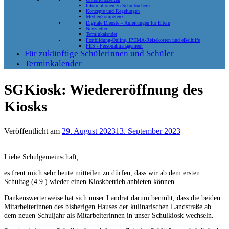
Informationen zu Schulbüchern
Konzepte und Regelungen
Medienkompetenz
Digitale Dienste – Anleitungen für Eltern
Newsletter
Terminkalender
Fortbildung-Online, IPEMA-Reisekosten und eBeihilfe
PES - Personalmanagement
Für zukünftige Schülerinnen und Schüler
Terminkalender
SGKiosk: Wiedereröffnung des
Kiosks
Veröffentlicht am
29. August 2023
13. September 2023
Liebe Schulgemeinschaft,
es freut mich sehr heute mitteilen zu dürfen, dass wir ab dem ersten
Schultag (4.9.) wieder einen Kioskbetrieb anbieten können.
Dankenswerterweise hat sich unser Landrat darum bemüht, dass die beiden
Mitarbeiterinnen des bisherigen Hauses der kulinarischen Landstraße ab
dem neuen Schuljahr als Mitarbeiterinnen in unser Schulkiosk wechseln.