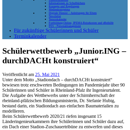
Informationen zu Schulbüchern
Konzepte und Regelungen
Medienkompetenz
Digitale Dienste – Anleitungen für Eltern
Newsletter
Terminkalender
Fortbildung-Online, IPEMA-Reisekosten und eBeihilfe
PES - Personalmanagement
Für zukünftige Schülerinnen und Schüler
Terminkalender
Schülerwettbewerb „Junior.ING –
durchDACHt konstruiert“
Veröffentlicht am
25. Mai 2021
Unter dem Motto „Stadiondach – durchDACHt konstruiert“
bewiesen trotz erschwerten Bedingungen im Pandemiejahr über 90
Schülerinnen und Schüler in Rheinland-Pfalz ihr Ingenieurtalent.
Die Aufgabe des Wettbewerbs unter der Schirmherrschaft der
rheinland-pfälzischen Bildungsministerin, Dr. Stefanie Hubig,
bestand darin, ein Stadiondach aus einfachen Baumaterialien zu
modellieren.
Beim Schülerwettbewerb 2020/21 riefen insgesamt 15
Länderingenieurkammern ihre Schülerinnen und Schüler dazu auf,
ein Dach einer Stadion-Zuschauertribüne zu entwerfen und dieses