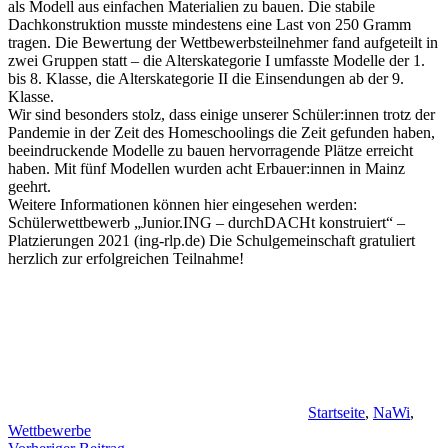
als Modell aus einfachen Materialien zu bauen. Die stabile
Dachkonstruktion musste mindestens eine Last von 250 Gramm
tragen. Die Bewertung der Wettbewerbsteilnehmer fand aufgeteilt in
zwei Gruppen statt – die Alterskategorie I umfasste Modelle der 1.
bis 8. Klasse, die Alterskategorie II die Einsendungen ab der 9.
Klasse.
Wir sind besonders stolz, dass einige unserer Schüler:innen trotz der
Pandemie in der Zeit des Homeschoolings die Zeit gefunden haben,
beeindruckende Modelle zu bauen hervorragende Plätze erreicht
haben. Mit fünf Modellen wurden acht Erbauer:innen in Mainz
geehrt.
Weitere Informationen können hier eingesehen werden:
Schülerwettbewerb „Junior.ING – durchDACHt konstruiert“ –
Platzierungen 2021 (ing-rlp.de)
Die Schulgemeinschaft gratuliert
herzlich zur erfolgreichen Teilnahme!
Startseite
,
NaWi
,
Wettbewerbe
Beitragsnavigation