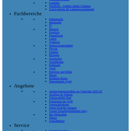
Lernbüro
Nachhilfe - Schüler helfen Schülern
Schulpraktika für Lehramtsstudierende
Fachbereiche
Mathematik
Informatik
IT
Deutsch
Englisch
Französisch
Latein
Spanisch
Naturwissenschaften
Physik
Chemie
Biologie
Geschichte
Sozialkunde
Erdkunde
Sport
Religion und Ethik
Musik
Bildende Kunst
Darstellendes Spiel
Angebote
Arbeitsgemeinschaften im Schuljahr 2025/26
Ausflüge & Fahrten
Siebenpfeiffer-Tage
Prävention am SGK
Streitschlichtung
Queer-Straight-Alliance
Unsere Schulbegleithündin Amy
Die Mediothek
Mensa
Schließfächer
Service
Unterrichtszeiten