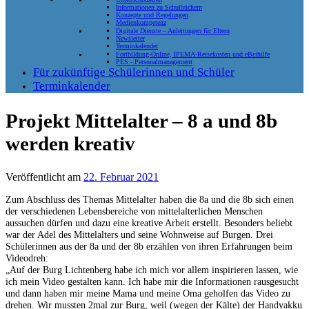
Informationen zu Schulbüchern
Konzepte und Regelungen
Medienkompetenz
Digitale Dienste – Anleitungen für Eltern
Newsletter
Terminkalender
Fortbildung-Online, IPEMA-Reisekosten und eBeihilfe
PES - Personalmanagement
Für zukünftige Schülerinnen und Schüler
Terminkalender
Projekt Mittelalter – 8 a und 8b
werden kreativ
Veröffentlicht am
22. Februar 2021
Zum Abschluss des Themas Mittelalter haben die 8a und die 8b sich einen
der verschiedenen Lebensbereiche von mittelalterlichen Menschen
aussuchen dürfen und dazu eine kreative Arbeit erstellt. Besonders beliebt
war der Adel des Mittelalters und seine Wohnweise auf Burgen. Drei
Schülerinnen aus der 8a und der 8b erzählen von ihren Erfahrungen beim
Videodreh:
„Auf der Burg Lichtenberg habe ich mich vor allem inspirieren lassen, wie
ich mein Video gestalten kann. Ich habe mir die Informationen rausgesucht
und dann haben mir meine Mama und meine Oma geholfen das Video zu
drehen. Wir mussten 2mal zur Burg, weil (wegen der Kälte) der Handyakku