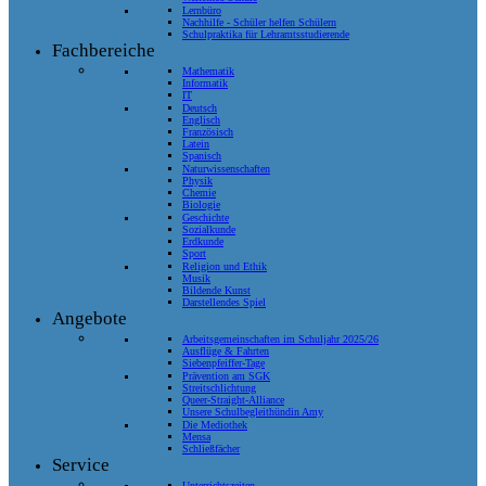
Lernbüro
Nachhilfe - Schüler helfen Schülern
Schulpraktika für Lehramtsstudierende
Fachbereiche
Mathematik
Informatik
IT
Deutsch
Englisch
Französisch
Latein
Spanisch
Naturwissenschaften
Physik
Chemie
Biologie
Geschichte
Sozialkunde
Erdkunde
Sport
Religion und Ethik
Musik
Bildende Kunst
Darstellendes Spiel
Angebote
Arbeitsgemeinschaften im Schuljahr 2025/26
Ausflüge & Fahrten
Siebenpfeiffer-Tage
Prävention am SGK
Streitschlichtung
Queer-Straight-Alliance
Unsere Schulbegleithündin Amy
Die Mediothek
Mensa
Schließfächer
Service
Unterrichtszeiten