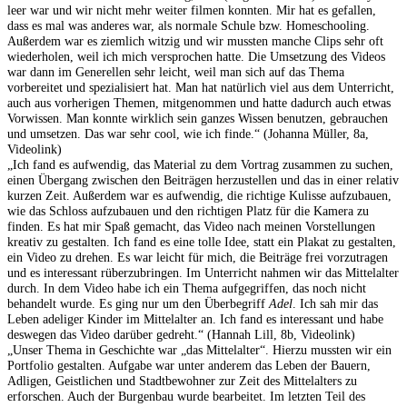
leer war und wir nicht mehr weiter filmen konnten. Mir hat es gefallen,
dass es mal was anderes war, als normale Schule bzw. Homeschooling.
Außerdem war es ziemlich witzig und wir mussten manche Clips sehr oft
wiederholen, weil ich mich versprochen hatte. Die Umsetzung des Videos
war dann im Generellen sehr leicht, weil man sich auf das Thema
vorbereitet und spezialisiert hat. Man hat natürlich viel aus dem Unterricht,
auch aus vorherigen Themen, mitgenommen und hatte dadurch auch etwas
Vorwissen. Man konnte wirklich sein ganzes Wissen benutzen, gebrauchen
und umsetzen. Das war sehr cool, wie ich finde.“ (Johanna Müller, 8a,
Videolink)
„Ich fand es aufwendig, das Material zu dem Vortrag zusammen zu suchen,
einen Übergang zwischen den Beiträgen herzustellen und das in einer relativ
kurzen Zeit. Außerdem war es aufwendig, die richtige Kulisse aufzubauen,
wie das Schloss aufzubauen und den richtigen Platz für die Kamera zu
finden. Es hat mir Spaß gemacht, das Video nach meinen Vorstellungen
kreativ zu gestalten. Ich fand es eine tolle Idee, statt ein Plakat zu gestalten,
ein Video zu drehen. Es war leicht für mich, die Beiträge frei vorzutragen
und es interessant rüberzubringen. Im Unterricht nahmen wir das Mittelalter
durch. In dem Video habe ich ein Thema aufgegriffen, das noch nicht
behandelt wurde. Es ging nur um den Überbegriff
Adel
. Ich sah mir das
Leben adeliger Kinder im Mittelalter an. Ich fand es interessant und habe
deswegen das Video darüber gedreht.“ (Hannah Lill, 8b,
Videolink)
„Unser Thema in Geschichte war „das Mittelalter“. Hierzu mussten wir ein
Portfolio gestalten. Aufgabe war unter anderem das Leben der Bauern,
Adligen, Geistlichen und Stadtbewohner zur Zeit des Mittelalters zu
erforschen. Auch der Burgenbau wurde bearbeitet. Im letzten Teil des