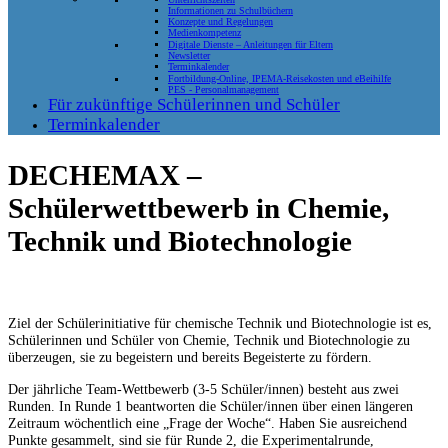
Informationen zu Schulbüchern
Konzepte und Regelungen
Medienkompetenz
Digitale Dienste – Anleitungen für Eltern
Newsletter
Terminkalender
Fortbildung-Online, IPEMA-Reisekosten und eBeihilfe
PES - Personalmanagement
Für zukünftige Schülerinnen und Schüler
Terminkalender
DECHEMAX –
Schülerwettbewerb in Chemie,
Technik und Biotechnologie
Ziel der Schülerinitiative für chemische Technik und Biotechnologie ist es,
Schülerinnen und Schüler von Chemie, Technik und Biotechnologie zu
überzeugen, sie zu begeistern und bereits Begeisterte zu fördern.
Der jährliche Team-Wettbewerb (3-5 Schüler/innen) besteht aus zwei
Runden. In Runde 1 beantworten die Schüler/innen über einen längeren
Zeitraum wöchentlich eine „Frage der Woche“. Haben Sie ausreichend
Punkte gesammelt, sind sie für Runde 2, die Experimentalrunde,