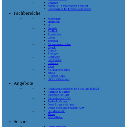
Lernbüro
Nachhilfe - Schüler helfen Schülern
Schulpraktika für Lehramtsstudierende
Fachbereiche
Mathematik
Informatik
IT
Deutsch
Englisch
Französisch
Latein
Spanisch
Naturwissenschaften
Physik
Chemie
Biologie
Geschichte
Sozialkunde
Erdkunde
Sport
Religion und Ethik
Musik
Bildende Kunst
Darstellendes Spiel
Angebote
Arbeitsgemeinschaften im Schuljahr 2025/26
Ausflüge & Fahrten
Siebenpfeiffer-Tage
Prävention am SGK
Streitschlichtung
Queer-Straight-Alliance
Unsere Schulbegleithündin Amy
Die Mediothek
Mensa
Schließfächer
Service
Unterrichtszeiten