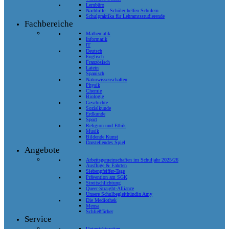
Lernbüro
Nachhilfe - Schüler helfen Schülern
Schulpraktika für Lehramtsstudierende
Fachbereiche
Mathematik
Informatik
IT
Deutsch
Englisch
Französisch
Latein
Spanisch
Naturwissenschaften
Physik
Chemie
Biologie
Geschichte
Sozialkunde
Erdkunde
Sport
Religion und Ethik
Musik
Bildende Kunst
Darstellendes Spiel
Angebote
Arbeitsgemeinschaften im Schuljahr 2025/26
Ausflüge & Fahrten
Siebenpfeiffer-Tage
Prävention am SGK
Streitschlichtung
Queer-Straight-Alliance
Unsere Schulbegleithündin Amy
Die Mediothek
Mensa
Schließfächer
Service
Unterrichtszeiten