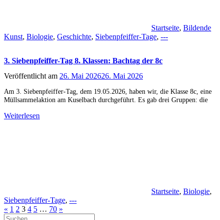
Startseite
,
Bildende
Kunst
,
Biologie
,
Geschichte
,
Siebenpfeiffer-Tage
,
---
3. Siebenpfeiffer-Tag 8. Klassen: Bachtag der 8c
Veröffentlicht am
26. Mai 2026
26. Mai 2026
Am 3. Siebenpfeiffer-Tag, dem 19.05.2026, haben wir, die Klasse 8c, eine
Müllsammelaktion am Kuselbach durchgeführt. Es gab drei Gruppen: die
Weiterlesen
Startseite
,
Biologie
,
Siebenpfeiffer-Tage
,
---
Seitennummerierung
Vorherige
Nächste
«
1
2
3
4
5
…
70
»
der
Suchen
Beiträge
Beiträge