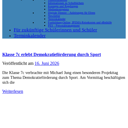
Informationen zu Schulbüchern
Konzepte und Regelungen
Medienkompetenz
Digitale Dienste – Anleitungen für Eltern
Newsletter
Terminkalender
Fortbildung-Online, IPEMA-Reisekosten und eBeihilfe
PES - Personalmanagement
Für zukünftige Schülerinnen und Schüler
Terminkalender
Klasse 7c erlebt Demokratieförderung durch Sport
Veröffentlicht am
16. Juni 2026
Die Klasse 7c verbrachte mit Michael Jung einen besonderen Projekttag
zum Thema Demokratieförderung durch Sport. Am Vormittag beschäftigten
sich die
Weiterlesen