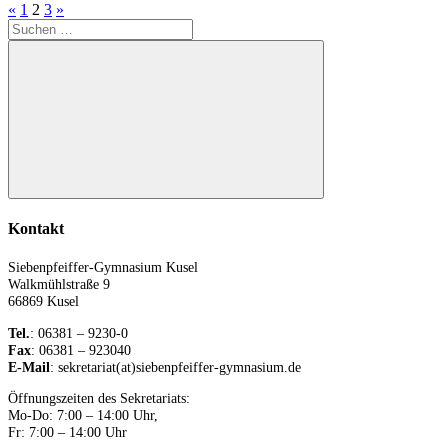
Seitennummerierung
Vorherige
Nächste
«
1
2
3
»
der
Suchen
Beiträge
Beiträge
Beiträge
nach:
Suchen
Kontakt
Siebenpfeiffer-Gymnasium Kusel
Walkmühlstraße 9
66869 Kusel
Tel.
: 06381 – 9230-0
Fax
: 06381 – 923040
E-Mail
: sekretariat(at)siebenpfeiffer-gymnasium.de
Öffnungszeiten des Sekretariats:
Mo-Do: 7:00 – 14:00 Uhr,
Fr: 7:00 – 14:00 Uhr