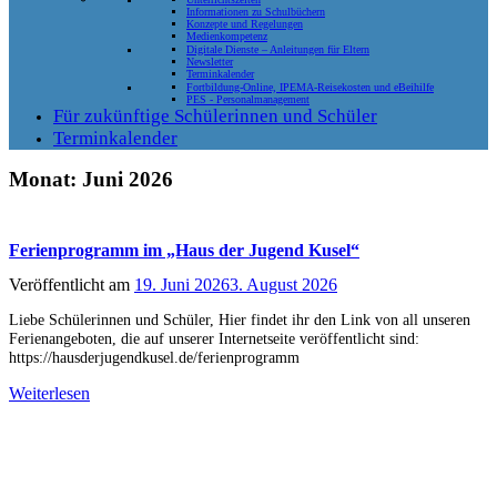
Informationen zu Schulbüchern
Konzepte und Regelungen
Medienkompetenz
Digitale Dienste – Anleitungen für Eltern
Newsletter
Terminkalender
Fortbildung-Online, IPEMA-Reisekosten und eBeihilfe
PES - Personalmanagement
Für zukünftige Schülerinnen und Schüler
Terminkalender
Monat:
Juni 2026
Ferienprogramm im „Haus der Jugend Kusel“
Veröffentlicht am
19. Juni 2026
3. August 2026
Liebe Schülerinnen und Schüler, Hier findet ihr den Link von all unseren
Ferienangeboten, die auf unserer Internetseite veröffentlicht sind:
https://hausderjugendkusel.de/ferienprogramm
Weiterlesen