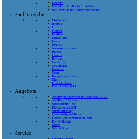
Lernbüro
Nachhilfe - Schüler helfen Schülern
Schulpraktika für Lehramtsstudierende
Fachbereiche
Mathematik
Informatik
IT
Deutsch
Englisch
Französisch
Latein
Spanisch
Naturwissenschaften
Physik
Chemie
Biologie
Geschichte
Sozialkunde
Erdkunde
Sport
Religion und Ethik
Musik
Bildende Kunst
Darstellendes Spiel
Angebote
Arbeitsgemeinschaften im Schuljahr 2025/26
Ausflüge & Fahrten
Siebenpfeiffer-Tage
Prävention am SGK
Streitschlichtung
Queer-Straight-Alliance
Unsere Schulbegleithündin Amy
Die Mediothek
Mensa
Schließfächer
Service
Unterrichtszeiten