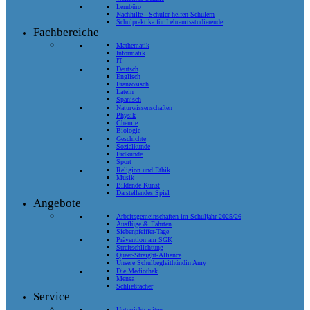
Lernbüro
Nachhilfe - Schüler helfen Schülern
Schulpraktika für Lehramtsstudierende
Fachbereiche
Mathematik
Informatik
IT
Deutsch
Englisch
Französisch
Latein
Spanisch
Naturwissenschaften
Physik
Chemie
Biologie
Geschichte
Sozialkunde
Erdkunde
Sport
Religion und Ethik
Musik
Bildende Kunst
Darstellendes Spiel
Angebote
Arbeitsgemeinschaften im Schuljahr 2025/26
Ausflüge & Fahrten
Siebenpfeiffer-Tage
Prävention am SGK
Streitschlichtung
Queer-Straight-Alliance
Unsere Schulbegleithündin Amy
Die Mediothek
Mensa
Schließfächer
Service
Unterrichtszeiten