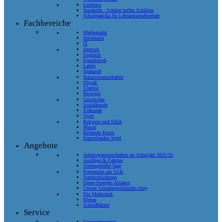
Lernbüro
Nachhilfe - Schüler helfen Schülern
Schulpraktika für Lehramtsstudierende
Fachbereiche
Mathematik
Informatik
IT
Deutsch
Englisch
Französisch
Latein
Spanisch
Naturwissenschaften
Physik
Chemie
Biologie
Geschichte
Sozialkunde
Erdkunde
Sport
Religion und Ethik
Musik
Bildende Kunst
Darstellendes Spiel
Angebote
Arbeitsgemeinschaften im Schuljahr 2025/26
Ausflüge & Fahrten
Siebenpfeiffer-Tage
Prävention am SGK
Streitschlichtung
Queer-Straight-Alliance
Unsere Schulbegleithündin Amy
Die Mediothek
Mensa
Schließfächer
Service
Unterrichtszeiten