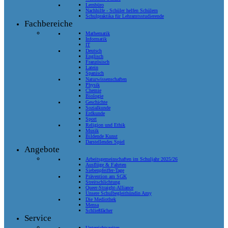
Lernbüro
Nachhilfe - Schüler helfen Schülern
Schulpraktika für Lehramtsstudierende
Fachbereiche
Mathematik
Informatik
IT
Deutsch
Englisch
Französisch
Latein
Spanisch
Naturwissenschaften
Physik
Chemie
Biologie
Geschichte
Sozialkunde
Erdkunde
Sport
Religion und Ethik
Musik
Bildende Kunst
Darstellendes Spiel
Angebote
Arbeitsgemeinschaften im Schuljahr 2025/26
Ausflüge & Fahrten
Siebenpfeiffer-Tage
Prävention am SGK
Streitschlichtung
Queer-Straight-Alliance
Unsere Schulbegleithündin Amy
Die Mediothek
Mensa
Schließfächer
Service
Unterrichtszeiten