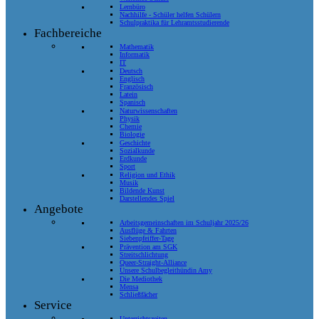
Lernbüro
Nachhilfe - Schüler helfen Schülern
Schulpraktika für Lehramtsstudierende
Fachbereiche
Mathematik
Informatik
IT
Deutsch
Englisch
Französisch
Latein
Spanisch
Naturwissenschaften
Physik
Chemie
Biologie
Geschichte
Sozialkunde
Erdkunde
Sport
Religion und Ethik
Musik
Bildende Kunst
Darstellendes Spiel
Angebote
Arbeitsgemeinschaften im Schuljahr 2025/26
Ausflüge & Fahrten
Siebenpfeiffer-Tage
Prävention am SGK
Streitschlichtung
Queer-Straight-Alliance
Unsere Schulbegleithündin Amy
Die Mediothek
Mensa
Schließfächer
Service
Unterrichtszeiten