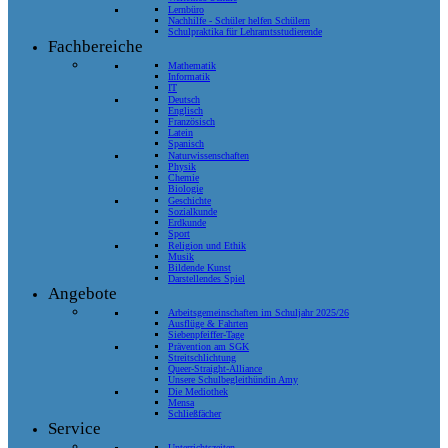
Lernbüro
Nachhilfe - Schüler helfen Schülern
Schulpraktika für Lehramtsstudierende
Fachbereiche
Mathematik
Informatik
IT
Deutsch
Englisch
Französisch
Latein
Spanisch
Naturwissenschaften
Physik
Chemie
Biologie
Geschichte
Sozialkunde
Erdkunde
Sport
Religion und Ethik
Musik
Bildende Kunst
Darstellendes Spiel
Angebote
Arbeitsgemeinschaften im Schuljahr 2025/26
Ausflüge & Fahrten
Siebenpfeiffer-Tage
Prävention am SGK
Streitschlichtung
Queer-Straight-Alliance
Unsere Schulbegleithündin Amy
Die Mediothek
Mensa
Schließfächer
Service
Unterrichtszeiten